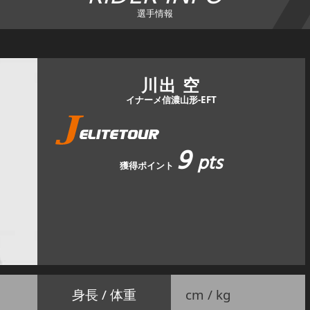
選手情報
川出 空
イナーメ信濃山形-EFT
9
pts
獲得ポイント
身長 / 体重
cm / kg