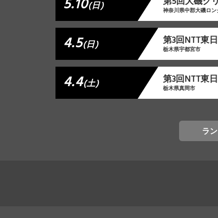
5.10
第5回大磯ク
(日)
神奈川県中郡大磯ロン
4.5
第3回NTT
(日)
栃木県宇都宮市
4.4
第3回NTT
(土)
栃木県真岡市
ラン