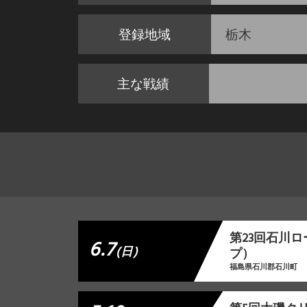
登録地域
栃木
主な戦績
第23回石川
6.7
(日)
プ）
福島県石川郡石川町