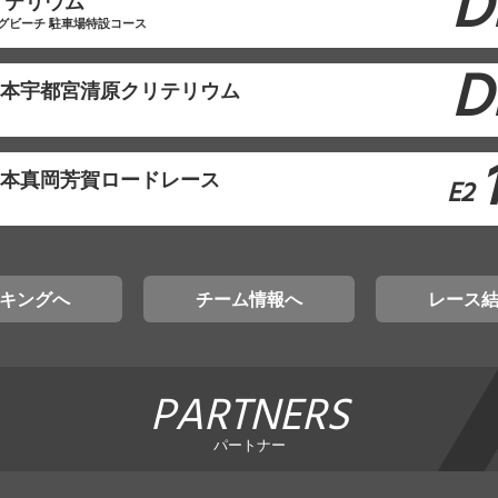
D
リテリウム
グビーチ 駐車場特設コース
D
東日本宇都宮清原クリテリウム
東日本真岡芳賀ロードレース
E2
キングへ
チーム情報へ
レース
PARTNERS
パートナー