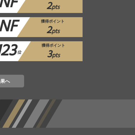
NF
2
pts
NF
獲得ポイント
2
pts
123
獲得ポイント
3
位
pts
結果へ