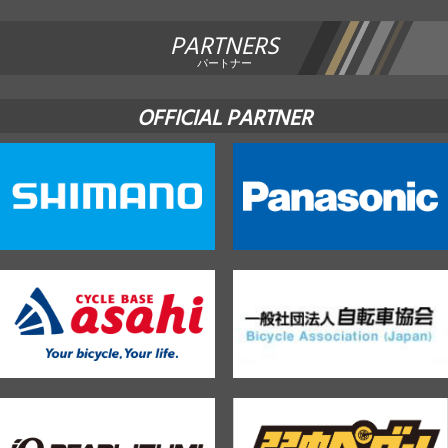
PARTNERS
パートナー
OFFICIAL PARTNER