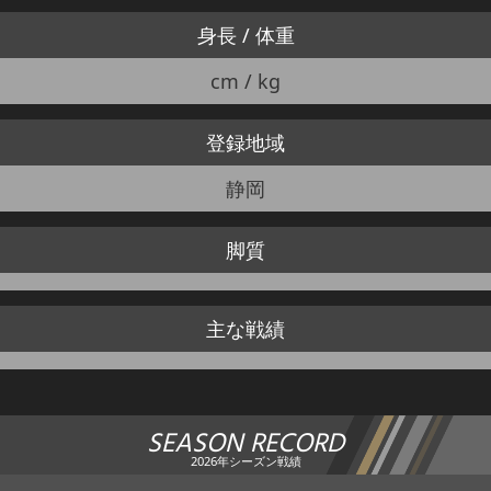
身長 / 体重
cm / kg
登録地域
静岡
脚質
主な戦績
SEASON RECORD
2026年シーズン戦績