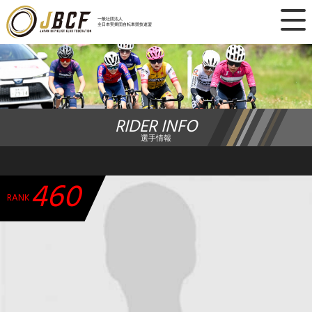
×
一般社団法人
全日本実業団自転車競技連盟
ニュース
レース日程
RIDER INFO
ランキング
選手情報
レース結果
460
チーム・選手
RANK
競技ガイド
加盟・登録
エントリー