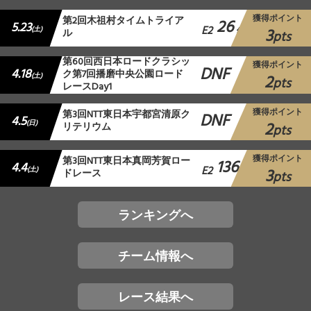
獲得ポイント
第2回木祖村タイムトライア
26
5.23
E2
3
(土)
ル
位
pts
第60回西日本ロードクラシッ
獲得ポイント
DNF
4.18
ク第7回播磨中央公園ロード
2
(土)
pts
レースDay1
獲得ポイント
第3回NTT東日本宇都宮清原ク
DNF
4.5
2
(日)
リテリウム
pts
獲得ポイント
第3回NTT東日本真岡芳賀ロー
136
4.4
E2
3
(土)
ドレース
位
pts
ランキングへ
チーム情報へ
レース結果へ