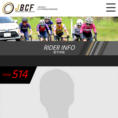
×
一般社団法人
全日本実業団自転車競技連盟
ニュース
レース日程
RIDER INFO
ランキング
選手情報
レース結果
514
チーム・選手
RANK
競技ガイド
加盟・登録
エントリー