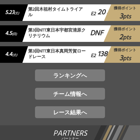
獲得ポイント
第2回木祖村タイムトライア
20
5.23
E2
3
(土)
ル
位
pts
獲得ポイント
第3回NTT東日本宇都宮清原ク
DNF
4.5
2
(日)
リテリウム
pts
獲得ポイント
第3回NTT東日本真岡芳賀ロー
138
4.4
E2
3
(土)
ドレース
位
pts
ランキングへ
チーム情報へ
レース結果へ
PARTNERS
パートナー