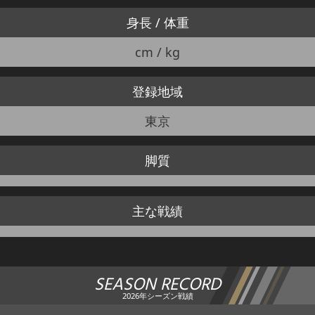
身長 / 体重
cm / kg
登録地域
東京
脚質
主な戦績
SEASON RECORD
2026年シーズン戦績