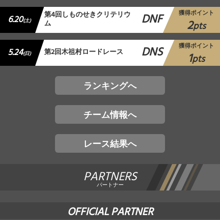
獲得ポイント
第4回しものせきクリテリウ
DNF
6.20
2
(土)
ム
pts
獲得ポイント
DNS
5.24
第2回木祖村ロードレース
1
(日)
pts
ランキングへ
チーム情報へ
レース結果へ
PARTNERS
パートナー
OFFICIAL PARTNER