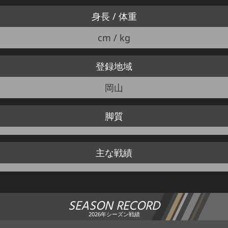
身長 / 体重
cm / kg
登録地域
岡山
脚質
主な戦績
SEASON RECORD
2026年シーズン戦績