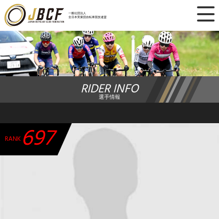
×
一般社団法人
全日本実業団自転車競技連盟
ニュース
レース日程
RIDER INFO
ランキング
選手情報
レース結果
697
チーム・選手
RANK
競技ガイド
加盟・登録
エントリー