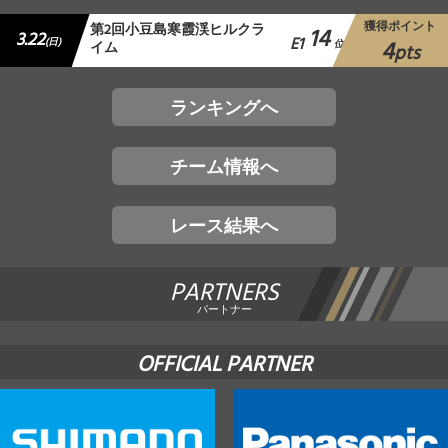
獲得ポイント
第2回小豆島寒霞渓ヒルクラ
14
3.22
E1
4
(日)
イム
位
pts
ランキングへ
チーム情報へ
レース結果へ
PARTNERS
パートナー
OFFICIAL PARTNER