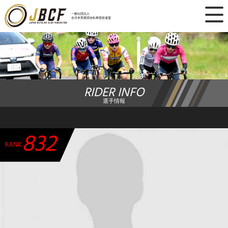
×
一般社団法人
全日本実業団自転車競技連盟
ニュース
レース日程
RIDER INFO
ランキング
選手情報
レース結果
832
チーム・選手
RANK
競技ガイド
加盟・登録
エントリー