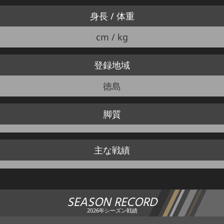
身長 / 体重
cm / kg
登録地域
徳島
脚質
主な戦績
SEASON RECORD
2026年シーズン戦績