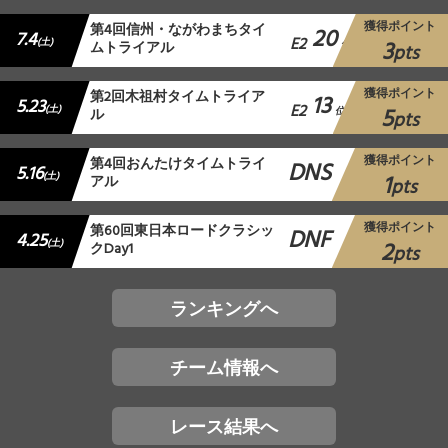
獲得ポイント
第4回信州・ながわまちタイ
20
7.4
E2
3
(土)
ムトライアル
位
pts
獲得ポイント
第2回木祖村タイムトライア
13
5.23
E2
5
(土)
ル
位
pts
獲得ポイント
第4回おんたけタイムトライ
DNS
5.16
1
(土)
アル
pts
獲得ポイント
第60回東日本ロードクラシッ
DNF
4.25
2
(土)
クDay1
pts
ランキングへ
チーム情報へ
レース結果へ