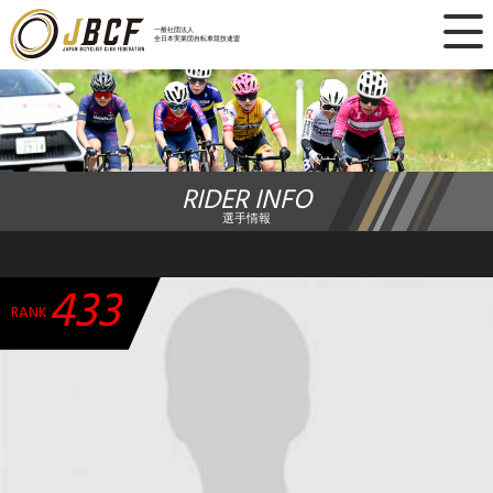
×
一般社団法人
全日本実業団自転車競技連盟
ニュース
レース日程
RIDER INFO
ランキング
選手情報
レース結果
433
チーム・選手
RANK
競技ガイド
加盟・登録
エントリー