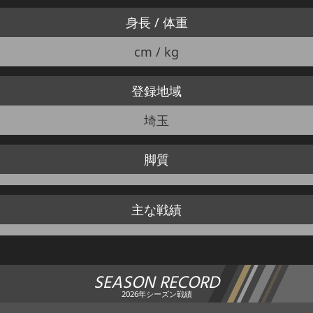
身長 / 体重
cm / kg
登録地域
埼玉
脚質
主な戦績
SEASON RECORD
2026年シーズン戦績