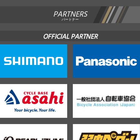
PARTNERS
パートナー
OFFICIAL PARTNER