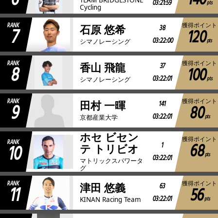
140
03:21:59
pts
Cycling
RANK
獲得ポイント
7
38
石原 悠希
120
03:22:00
pts
シマノレーシング
RANK
獲得ポイント
8
37
香山 飛龍
100
03:22:01
pts
シマノレーシング
RANK
獲得ポイント
9
141
田村 一暉
80
03:22:01
pts
京都産業大学
ホセ ビセン
獲得ポイント
RANK
68
10
1
テ トリビオ
pts
03:22:01
マトリックスパワータ
グ
RANK
獲得ポイント
11
63
津田 悠義
56
03:22:01
pts
KINAN Racing Team