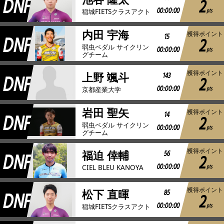
DNF
2
00:00:00
pts
稲城FIETSクラスアクト
内田 宇海
獲得ポイント
DNF
15
2
弱虫ペダル サイクリン
00:00:00
pts
グチーム
獲得ポイント
DNF
143
上野 颯斗
2
00:00:00
pts
京都産業大学
岩田 聖矢
獲得ポイント
DNF
14
2
弱虫ペダル サイクリン
00:00:00
pts
グチーム
獲得ポイント
DNF
56
福迫 倖輔
2
00:00:00
pts
CIEL BLEU KANOYA
獲得ポイント
DNF
85
松下 直暉
2
00:00:00
pts
稲城FIETSクラスアクト