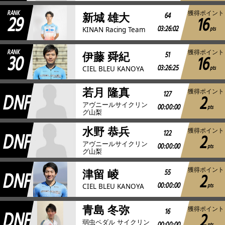
RANK
獲得ポイント
29
64
新城 雄大
16
03:26:02
pts
KINAN Racing Team
RANK
獲得ポイント
30
51
伊藤 舜紀
16
03:26:25
pts
CIEL BLEU KANOYA
若月 隆真
獲得ポイント
DNF
127
2
アヴニールサイクリン
00:00:00
pts
グ山梨
水野 恭兵
獲得ポイント
DNF
122
2
アヴニールサイクリン
00:00:00
pts
グ山梨
獲得ポイント
DNF
55
津留 崚
2
00:00:00
pts
CIEL BLEU KANOYA
青島 冬弥
獲得ポイント
DNF
16
2
弱虫ペダル サイクリン