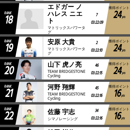
エドガー ノ
獲得ポイント
24
ハレス ニエ
RANK
18
7
pts
ト
03:22:09
マトリックスパワータ
グ
安原 大貴
RANK
獲得ポイント
19
2
24
マトリックスパワータ
03:22:10
pts
グ
山下 虎ノ亮
RANK
獲得ポイント
20
46
24
TEAM BRIDGESTONE
03:22:15
pts
Cycling
河野 翔輝
RANK
獲得ポイント
21
45
16
TEAM BRIDGESTONE
03:22:16
pts
Cycling
RANK
獲得ポイント
22
34
佐藤 宇志
16
03:22:16
pts
シマノレーシング