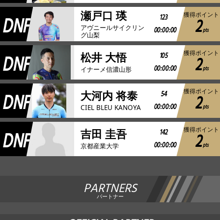
瀬戸口 瑛
獲得ポイント
DNF
123
2
アヴニールサイクリン
00:00:00
pts
グ山梨
獲得ポイント
DNF
105
松井 大悟
2
00:00:00
pts
イナーメ信濃山形
獲得ポイント
DNF
54
大河内 将泰
2
00:00:00
pts
CIEL BLEU KANOYA
獲得ポイント
DNF
142
吉田 圭吾
2
00:00:00
pts
京都産業大学
PARTNERS
パートナー