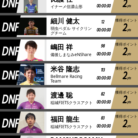
DNF
2
00:00:00
pts
イナーメ信濃山形
細川 健太
獲得ポイント
DNF
12
2
弱虫ペダル サイクリン
00:00:00
pts
グチーム
獲得ポイント
DNF
98
嶋田 祥
2
00:00:00
pts
備後しまなみeNShare
米谷 隆志
獲得ポイント
DNF
113
2
Bellmare Racing
00:00:00
pts
Team
獲得ポイント
DNF
82
渡邊 聡
2
00:00:00
pts
稲城FIETSクラスアクト
獲得ポイント
DNF
83
福田 龍生
2
00:00:00
pts
稲城FIETSクラスアクト