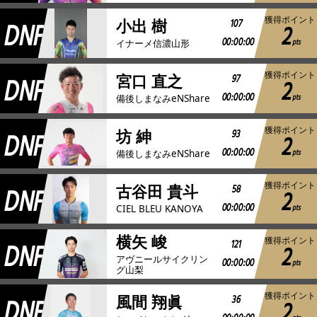
獲得ポイント
DNF
107
小出 樹
2
00:00:00
pts
イナーメ信濃山形
獲得ポイント
DNF
97
宮口 直之
2
00:00:00
pts
備後しまなみeNShare
獲得ポイント
DNF
93
坊 紳
2
00:00:00
pts
備後しまなみeNShare
獲得ポイント
DNF
58
古谷田 貴斗
2
00:00:00
pts
CIEL BLEU KANOYA
横矢 峻
獲得ポイント
DNF
121
2
アヴニールサイクリン
00:00:00
pts
グ山梨
獲得ポイント
DNF
36
風間 翔眞
2