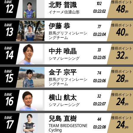
RANK
獲得ポイント
12
102
北野 普識
48
03:22:02
pts
イナーメ信濃山形
伊藤 恭
RANK
獲得ポイント
13
77
40
群馬グリフィンレーシ
03:22:04
pts
ングチーム
RANK
獲得ポイント
14
33
中井 唯晶
32
03:22:05
pts
シマノレーシング
金子 宗平
RANK
獲得ポイント
15
74
28
群馬グリフィンレーシ
03:22:06
pts
ングチーム
RANK
獲得ポイント
16
32
横山 航太
24
03:22:07
pts
シマノレーシング
兒島 直樹
RANK
獲得ポイント
17
44
24
TEAM BRIDGESTONE
03:22:08
pts
Cycling