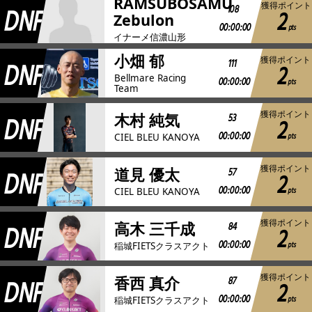
RAMSUBOSAMU
獲得ポイント
DNF
108
2
Zebulon
00:00:00
pts
イナーメ信濃山形
小畑 郁
獲得ポイント
DNF
111
2
Bellmare Racing
00:00:00
pts
Team
獲得ポイント
DNF
53
木村 純気
2
00:00:00
pts
CIEL BLEU KANOYA
獲得ポイント
DNF
57
道見 優太
2
00:00:00
pts
CIEL BLEU KANOYA
獲得ポイント
DNF
84
高木 三千成
2
00:00:00
pts
稲城FIETSクラスアクト
獲得ポイント
DNF
87
香西 真介
2
00:00:00
pts
稲城FIETSクラスアクト