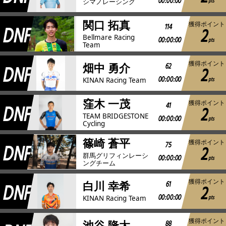
00:00:00
pts
シマノレーシング
関口 拓真
獲得ポイント
DNF
114
2
Bellmare Racing
00:00:00
pts
Team
獲得ポイント
DNF
62
畑中 勇介
2
00:00:00
pts
KINAN Racing Team
窪木 一茂
獲得ポイント
DNF
41
2
TEAM BRIDGESTONE
00:00:00
pts
Cycling
篠崎 蒼平
獲得ポイント
DNF
75
2
群馬グリフィンレーシ
00:00:00
pts
ングチーム
獲得ポイント
DNF
61
白川 幸希
2
00:00:00
pts
KINAN Racing Team
獲得ポイント
88
池谷 隆太