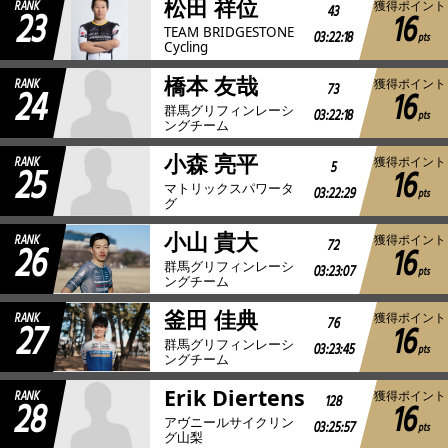
松田 祥位
RANK
獲得ポイント
23
43
16
TEAM BRIDGESTONE
03:22:18
pts
Cycling
橋本 友哉
RANK
獲得ポイント
24
73
16
群馬グリフィンレーシ
03:22:18
pts
ングチーム
小森 亮平
RANK
獲得ポイント
25
5
16
マトリックスパワータ
03:22:29
pts
グ
小山 貴大
RANK
獲得ポイント
26
72
16
群馬グリフィンレーシ
03:23:07
pts
ングチーム
釜田 佳典
RANK
獲得ポイント
27
76
16
群馬グリフィンレーシ
03:23:45
pts
ングチーム
Erik Diertens
RANK
獲得ポイント
28
128
16
アヴニールサイクリン
03:25:57
pts
グ山梨