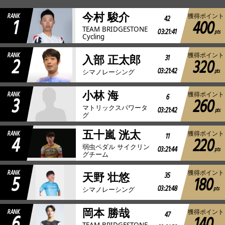
今村 駿介
RANK
獲得ポイント
1
42
400
JBCF ROAD SERIESとは
TEAM BRIDGESTONE
03:21:41
pts
Cycling
RANK
獲得ポイント
2
31
入部 正太郎
320
03:21:42
pts
シマノレーシング
小林 海
RANK
獲得ポイント
3
6
260
マトリックスパワータ
03:21:42
pts
グ
五十嵐 洸太
RANK
獲得ポイント
4
11
220
弱虫ペダル サイクリン
03:21:44
pts
グチーム
RANK
獲得ポイント
5
35
天野 壮悠
180
03:21:48
pts
シマノレーシング
岡本 勝哉
RANK
獲得ポイント
6
47
TEAM BRIDGESTONE