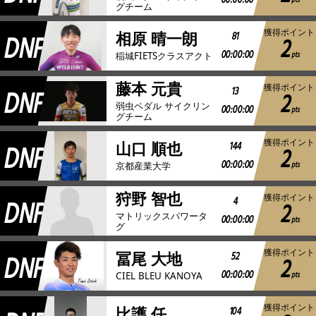
00:00:00
pts
グチーム
獲得ポイント
DNF
81
相原 晴一朗
2
00:00:00
pts
稲城FIETSクラスアクト
藤本 元貴
獲得ポイント
DNF
13
2
弱虫ペダル サイクリン
00:00:00
pts
グチーム
獲得ポイント
DNF
144
山口 順也
2
00:00:00
pts
京都産業大学
狩野 智也
獲得ポイント
DNF
4
2
マトリックスパワータ
00:00:00
pts
グ
獲得ポイント
DNF
52
冨尾 大地
2
00:00:00
pts
CIEL BLEU KANOYA
獲得ポイント
104
比護 任