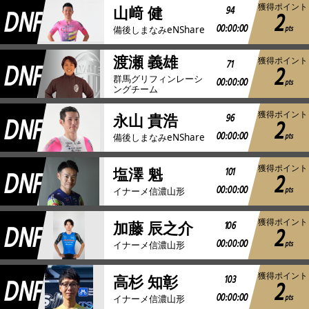
獲得ポイント
DNF
94
山﨑 健
2
00:00:00
pts
備後しまなみeNShare
渡瀬 義雄
獲得ポイント
DNF
71
2
群馬グリフィンレーシ
00:00:00
pts
ングチーム
獲得ポイント
DNF
96
永山 貴浩
2
00:00:00
pts
備後しまなみeNShare
獲得ポイント
DNF
101
塩澤 魁
2
00:00:00
pts
イナーメ信濃山形
獲得ポイント
DNF
106
加藤 辰之介
2
00:00:00
pts
イナーメ信濃山形
獲得ポイント
DNF
103
高杉 知彰
2
00:00:00
pts
イナーメ信濃山形