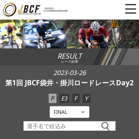
×
一般社団法人
全日本実業団自転車競技連盟
ニュース
レース日程
RESULT
ランキング
レース結果
レース結果
2023-03-26
第1回 JBCF袋井・掛川ロードレースDay2
チーム・選手
P
E3
F
Y
競技ガイド
加盟・登録
エントリー