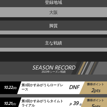
登録地域
大阪
脚質
主な戦績
SEASON RECORD
2023年シーズン戦績
獲得ポイント
第3回かすみがうらロードレ
DNF
10.22
2
(日)
ース
pts
獲得ポイント
第3回かすみがうらタイムト
39
10.21
P
5
(土)
ライアル
位
pts