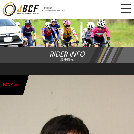
×
一般社団法人
全日本実業団自転車競技連盟
ニュース
レース日程
RIDER INFO
ランキング
選手情報
レース結果
-
チーム・選手
RANK
競技ガイド
加盟・登録
エントリー