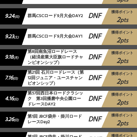
獲得ポイント
DNF
9.24
群馬CSCロード9月大会DAY2
2
(日)
pts
獲得ポイント
DNF
9.23
群馬CSCロード9月大会DAY1
2
(土)
pts
第8回南魚沼ロードレース
獲得ポイント
DNF
9.18
（経済産業大臣旗ロードチャ
2
(月)
pts
ンピオンシップ）
第21回 石川ロードレース（第
獲得ポイント
DNF
7.16
12回ジュニア・ユースチャン
2
(日)
pts
ピオンシップ）
第57回西日本ロードクラシッ
獲得ポイント
DNF
4.16
ク 第3回播磨中央公園ロー
2
(日)
pts
ドレースDAY2
獲得ポイント
第1回 JBCF袋井・掛川ロード
DNF
3.26
2
(日)
レースDay2
pts
獲得ポイント