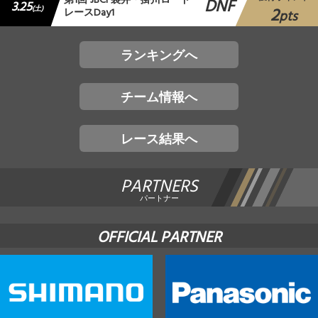
第1回 JBCF袋井・掛川ロード
DNF
3.25
2
(土)
レースDay1
pts
ランキングへ
チーム情報へ
レース結果へ
PARTNERS
パートナー
OFFICIAL PARTNER