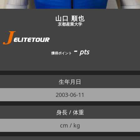
山口 順也
京都産業大学
-
pts
獲得ポイント
生年月日
2003-06-11
身長 / 体重
cm / kg