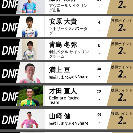
DNF
2
アヴニールサイクリン
-
pts
グ山梨
安原 大貴
獲得ポイント
DNF
4
2
マトリックスパワータ
-
pts
グ
青島 冬弥
獲得ポイント
DNF
15
2
弱虫ペダル サイクリン
-
pts
グチーム
獲得ポイント
DNF
96
満上 亘
2
-
pts
備後しまなみeNShare
才田 直人
獲得ポイント
DNF
112
2
Bellmare Racing
-
pts
Team
獲得ポイント
DNF
95
山﨑 健
2
-
pts
備後しまなみeNShare