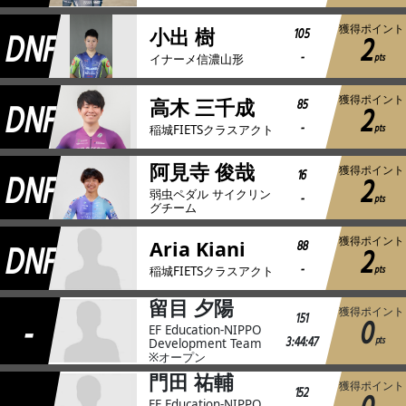
獲得ポイント
DNF
105
小出 樹
2
-
pts
イナーメ信濃山形
獲得ポイント
DNF
85
高木 三千成
2
-
pts
稲城FIETSクラスアクト
阿見寺 俊哉
獲得ポイント
DNF
16
2
弱虫ペダル サイクリン
-
pts
グチーム
獲得ポイント
DNF
88
Aria Kiani
2
-
pts
稲城FIETSクラスアクト
留目 夕陽
獲得ポイント
-
151
0
EF Education-NIPPO
3:44:47
pts
Development Team
※オープン
門田 祐輔
獲得ポイント
152
EF Education-NIPPO