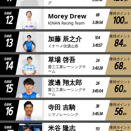
3:39:49
pts
グ
RANK
獲得ポイント
12
68
Morey Drew
100
3:39:54
pts
KINAN Racing Team
RANK
獲得ポイント
13
104
加藤 辰之介
84
3:41:57
pts
イナーメ信濃山形
草場 啓吾
RANK
獲得ポイント
14
24
68
愛三工業レーシングチ
3:43:28
pts
ーム
渡邊 翔太郎
RANK
獲得ポイント
15
26
60
愛三工業レーシングチ
3:45:04
pts
ーム
RANK
獲得ポイント
16
38
寺田 吉騎
56
3:45:34
pts
シマノレーシング
米谷 隆志
RANK
獲得ポイント
113