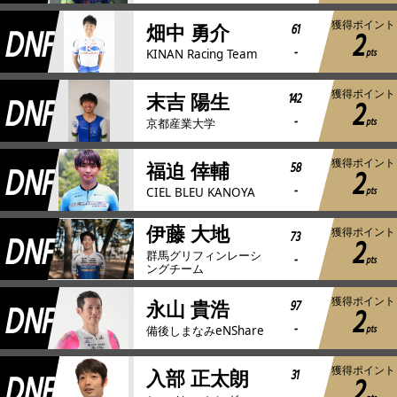
獲得ポイント
DNF
61
畑中 勇介
2
-
pts
KINAN Racing Team
獲得ポイント
DNF
142
末吉 陽生
2
-
pts
京都産業大学
獲得ポイント
DNF
58
福迫 倖輔
2
-
pts
CIEL BLEU KANOYA
伊藤 大地
獲得ポイント
DNF
73
2
群馬グリフィンレーシ
-
pts
ングチーム
獲得ポイント
DNF
97
永山 貴浩
2
-
pts
備後しまなみeNShare
獲得ポイント
DNF
31
入部 正太朗
2