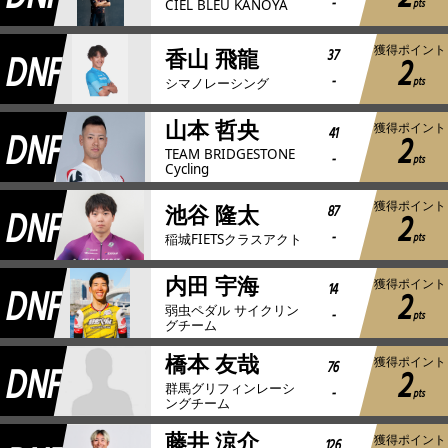
-
pts
CIEL BLEU KANOYA
獲得ポイント
DNF
37
香山 飛龍
2
-
pts
シマノレーシング
山本 哲央
獲得ポイント
DNF
41
2
TEAM BRIDGESTONE
-
pts
Cycling
獲得ポイント
DNF
87
池谷 隆太
2
-
pts
稲城FIETSクラスアクト
内田 宇海
獲得ポイント
DNF
14
2
弱虫ペダル サイクリン
-
pts
グチーム
橋本 友哉
獲得ポイント
DNF
76
2
群馬グリフィンレーシ
-
pts
ングチーム
藤井 涼介
獲得ポイント
126