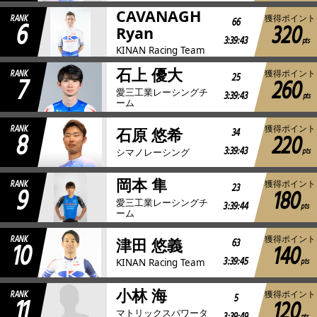
CAVANAGH
RANK
獲得ポイント
6
66
320
Ryan
3:39:43
pts
KINAN Racing Team
石上 優大
RANK
獲得ポイント
7
25
260
愛三工業レーシングチ
3:39:43
pts
ーム
RANK
獲得ポイント
8
34
石原 悠希
220
3:39:43
pts
シマノレーシング
岡本 隼
RANK
獲得ポイント
9
23
180
愛三工業レーシングチ
3:39:44
pts
ーム
RANK
獲得ポイント
10
63
津田 悠義
140
3:39:45
pts
KINAN Racing Team
小林 海
RANK
獲得ポイント
11
5
120
マトリックスパワータ