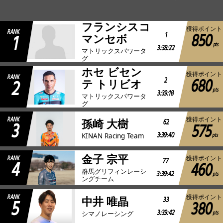
JBCF ROAD SERIESとは
フランシスコ
獲得ポイント
RANK
850
1
1
マンセボ
pts
3:38:22
マトリックスパワータ
グ
ホセ ビセン
獲得ポイント
RANK
680
2
2
テ トリビオ
pts
3:39:18
マトリックスパワータ
グ
RANK
獲得ポイント
3
62
孫崎 大樹
575
3:39:40
pts
KINAN Racing Team
金子 宗平
RANK
獲得ポイント
4
77
460
群馬グリフィンレーシ
3:39:42
pts
ングチーム
RANK
獲得ポイント
5
33
中井 唯晶
380
3:39:42
pts
シマノレーシング