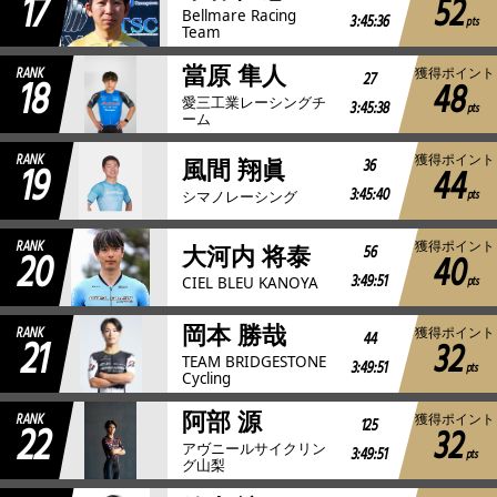
17
52
Bellmare Racing
3:45:36
pts
Team
當原 隼人
RANK
獲得ポイント
18
27
48
愛三工業レーシングチ
3:45:38
pts
ーム
RANK
獲得ポイント
19
36
風間 翔眞
44
3:45:40
pts
シマノレーシング
RANK
獲得ポイント
20
56
大河内 将泰
40
3:49:51
pts
CIEL BLEU KANOYA
岡本 勝哉
RANK
獲得ポイント
21
44
32
TEAM BRIDGESTONE
3:49:51
pts
Cycling
阿部 源
RANK
獲得ポイント
22
125
32
アヴニールサイクリン
3:49:51
pts
グ山梨