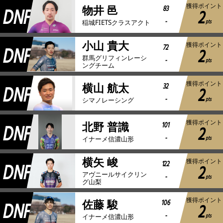
獲得ポイント
DNF
83
物井 邑
2
-
pts
稲城FIETSクラスアクト
小山 貴大
獲得ポイント
DNF
72
2
群馬グリフィンレーシ
-
pts
ングチーム
獲得ポイント
DNF
32
横山 航太
2
-
pts
シマノレーシング
獲得ポイント
DNF
101
北野 普識
2
-
pts
イナーメ信濃山形
横矢 峻
獲得ポイント
DNF
122
2
アヴニールサイクリン
-
pts
グ山梨
獲得ポイント
DNF
106
佐藤 駿
2
-
pts
イナーメ信濃山形