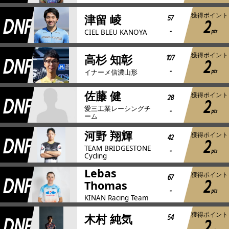
獲得ポイント
DNF
57
津留 崚
2
-
pts
CIEL BLEU KANOYA
獲得ポイント
DNF
107
高杉 知彰
2
-
pts
イナーメ信濃山形
佐藤 健
獲得ポイント
DNF
28
2
愛三工業レーシングチ
-
pts
ーム
河野 翔輝
獲得ポイント
DNF
42
2
TEAM BRIDGESTONE
-
pts
Cycling
Lebas
獲得ポイント
DNF
67
2
Thomas
-
pts
KINAN Racing Team
獲得ポイント
DNF
54
木村 純気
2