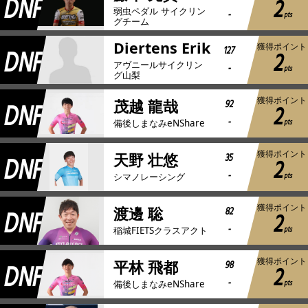
DNF
2
弱虫ペダル サイクリン
-
pts
グチーム
Diertens Erik
獲得ポイント
DNF
127
2
アヴニールサイクリン
-
pts
グ山梨
獲得ポイント
DNF
92
茂越 龍哉
2
-
pts
備後しまなみeNShare
獲得ポイント
DNF
35
天野 壮悠
2
-
pts
シマノレーシング
獲得ポイント
DNF
82
渡邊 聡
2
-
pts
稲城FIETSクラスアクト
獲得ポイント
DNF
98
平林 飛都
2
-
pts
備後しまなみeNShare