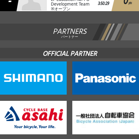
-
0
3:50:29
pts
Development Team
※オープン
PARTNERS
パートナー
OFFICIAL PARTNER