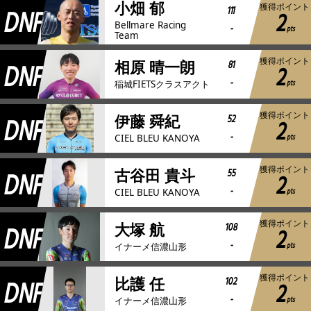
小畑 郁
獲得ポイント
DNF
111
2
Bellmare Racing
-
pts
Team
獲得ポイント
DNF
81
相原 晴一朗
2
-
pts
稲城FIETSクラスアクト
獲得ポイント
DNF
52
伊藤 舜紀
2
-
pts
CIEL BLEU KANOYA
獲得ポイント
DNF
55
古谷田 貴斗
2
-
pts
CIEL BLEU KANOYA
獲得ポイント
DNF
108
大塚 航
2
-
pts
イナーメ信濃山形
獲得ポイント
DNF
102
比護 任
2
-
pts
イナーメ信濃山形