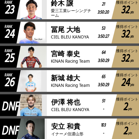
鈴木 譲
RANK
獲得ポイント
23
21
32
愛三工業レーシングチ
3:50:20
pts
ーム
RANK
獲得ポイント
24
53
冨尾 大地
32
3:50:27
pts
CIEL BLEU KANOYA
RANK
獲得ポイント
25
64
宮崎 泰史
32
3:50:29
pts
KINAN Racing Team
RANK
獲得ポイント
26
65
新城 雄大
24
3:50:29
pts
KINAN Racing Team
獲得ポイント
DNF
51
伊澤 将也
2
-
pts
CIEL BLEU KANOYA
獲得ポイント
DNF
103
安立 和貴
2
-
pts
イナーメ信濃山形