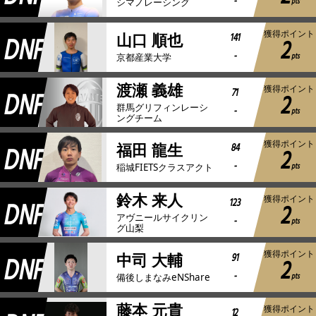
-
pts
シマノレーシング
獲得ポイント
DNF
141
山口 順也
2
-
pts
京都産業大学
渡瀬 義雄
獲得ポイント
DNF
71
2
群馬グリフィンレーシ
-
pts
ングチーム
獲得ポイント
DNF
84
福田 龍生
2
-
pts
稲城FIETSクラスアクト
鈴木 来人
獲得ポイント
DNF
123
2
アヴニールサイクリン
-
pts
グ山梨
獲得ポイント
DNF
91
中司 大輔
2
-
pts
備後しまなみeNShare
藤本 元貴
獲得ポイント
12