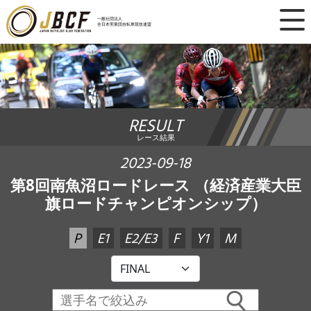
×
一般社団法人
全日本実業団自転車競技連盟
ニュース
レース日程
RESULT
ランキング
レース結果
レース結果
2023-09-18
第8回南魚沼ロードレース （経済産業大臣
チーム・選手
旗ロードチャンピオンシップ）
競技ガイド
P
E1
E2/E3
F
Y1
M
加盟・登録
エントリー