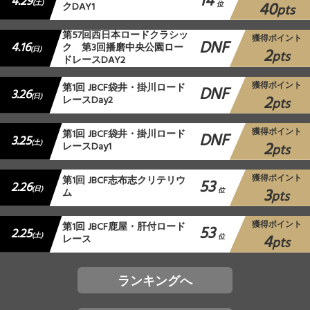
14
4.29
40
(土)
クDAY1
位
pts
第57回西日本ロードクラシッ
獲得ポイント
DNF
4.16
ク 第3回播磨中央公園ロー
2
(日)
pts
ドレースDAY2
獲得ポイント
第1回 JBCF袋井・掛川ロード
DNF
3.26
2
(日)
レースDay2
pts
獲得ポイント
第1回 JBCF袋井・掛川ロード
DNF
3.25
2
(土)
レースDay1
pts
獲得ポイント
第1回 JBCF志布志クリテリウ
53
2.26
3
(日)
ム
位
pts
獲得ポイント
第1回 JBCF鹿屋・肝付ロード
53
2.25
4
(土)
レース
位
pts
ランキングへ