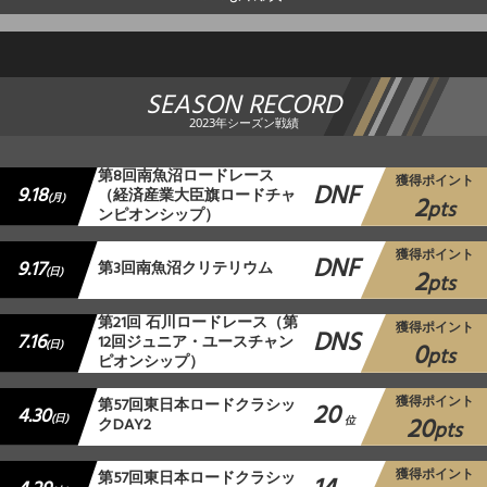
SEASON RECORD
2023年シーズン戦績
第8回南魚沼ロードレース
獲得ポイント
DNF
9.18
（経済産業大臣旗ロードチャ
2
(月)
pts
ンピオンシップ）
獲得ポイント
DNF
9.17
第3回南魚沼クリテリウム
2
(日)
pts
第21回 石川ロードレース（第
獲得ポイント
DNS
7.16
12回ジュニア・ユースチャン
0
(日)
pts
ピオンシップ）
獲得ポイント
第57回東日本ロードクラシッ
20
4.30
20
(日)
クDAY2
位
pts
獲得ポイント
第57回東日本ロードクラシッ