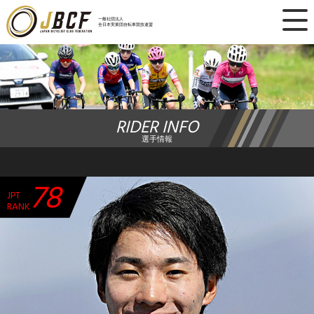
×
一般社団法人
全日本実業団自転車競技連盟
ニュース
レース日程
RIDER INFO
ランキング
選手情報
レース結果
78
JPT
チーム・選手
RANK
競技ガイド
加盟・登録
エントリー