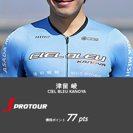
JBCF ROAD SERIESとは
津留 崚
CIEL BLEU KANOYA
77
pts
獲得ポイント