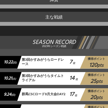
主な戦績
SEASON RECORD
2023年シーズン戦績
獲得ポイント
第3回かすみがうらロードレ
7
10.22
120
(日)
ース
位
pts
獲得ポイント
第3回かすみがうらタイムト
14
10.21
25
(土)
ライアル
位
pts
獲得ポイント
17
9.24
群馬CSCロード9月大会DAY2
20
(日)
位
pts
獲得ポイント