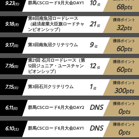
10
9.23
群馬CSCロード9月大会DAY1
68
(土)
位
pts
第8回南魚沼ロードレース
獲得ポイント
21
9.18
（経済産業大臣旗ロードチャ
32
(月)
位
pts
ンピオンシップ）
獲得ポイント
9
9.17
第3回南魚沼クリテリウム
60
(日)
位
pts
第21回 石川ロードレース（第
獲得ポイント
12
7.16
12回ジュニア・ユースチャン
60
(日)
位
pts
ピオンシップ）
獲得ポイント
1
7.15
第3回石川クリテリウム
300
(土)
位
pts
獲得ポイント
DNS
6.11
群馬CSCロード6月大会DAY2
0
(日)
pts
獲得ポイント
DNS
6.10
群馬CSCロード6月大会DAY1
0
(土)
pts