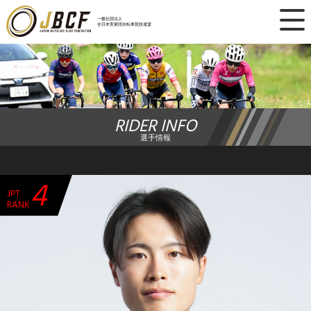
×
一般社団法人
全日本実業団自転車競技連盟
ニュース
レース日程
RIDER INFO
ランキング
選手情報
レース結果
4
JPT
チーム・選手
RANK
競技ガイド
加盟・登録
エントリー