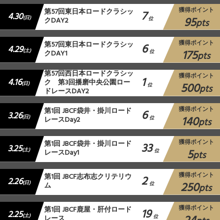
獲得ポイント
第57回東日本ロードクラシッ
7
4.30
95
(日)
クDAY2
位
pts
獲得ポイント
第57回東日本ロードクラシッ
6
4.29
175
(土)
クDAY1
位
pts
第57回西日本ロードクラシッ
獲得ポイント
1
4.16
ク 第3回播磨中央公園ロー
500
(日)
位
pts
ドレースDAY2
獲得ポイント
第1回 JBCF袋井・掛川ロード
6
3.26
140
(日)
レースDay2
位
pts
獲得ポイント
第1回 JBCF袋井・掛川ロード
33
3.25
5
(土)
レースDay1
位
pts
獲得ポイント
第1回 JBCF志布志クリテリウ
2
2.26
250
(日)
ム
位
pts
獲得ポイント
第1回 JBCF鹿屋・肝付ロード
19
2.25
(土)
レース
位