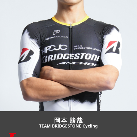
JBCF ROAD SERIESとは
岡本 勝哉
TEAM BRIDGESTONE Cycling