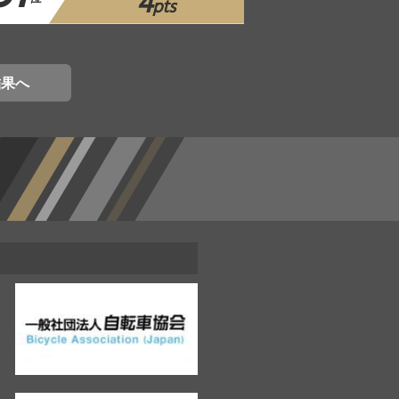
4
pts
結果へ