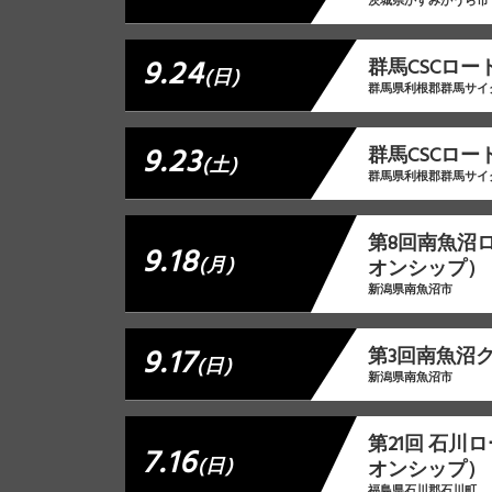
茨城県かすみがうら市
9.24
群馬CSCロー
(日)
群馬県利根郡群馬サイ
9.23
群馬CSCロード
(土)
群馬県利根郡群馬サイ
第8回南魚沼
9.18
(月)
オンシップ）
新潟県南魚沼市
9.17
第3回南魚沼
(日)
新潟県南魚沼市
第21回 石
7.16
(日)
オンシップ）
福島県石川郡石川町