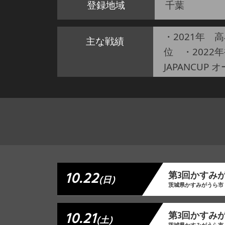
登録地域
千葉
・2021年 
主な戦績
位 ・2022年
JAPANCUP
10.22
第3回かすみ
(日)
茨城県かすみがうら市
10.21
第3回かすみ
(土)