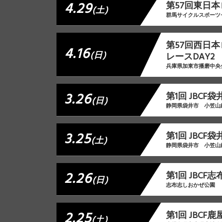
4.29
第57回東日本
(土)
群馬サイクルスポーツ
第57回西日
4.16
(日)
レースDAY2
兵庫県加東市播磨中央
3.26
第1回 JBCF
(日)
静岡県袋井市 小笠山
3.25
第1回 JBCF
(土)
静岡県袋井市 小笠山
2.26
第1回 JBC
(日)
志布志しおかぜ公園
2.25
第1回 JBC
(土)