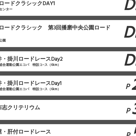
D
ロードクラシックDAY1
センター
D
本ロードクラシック 第3回播磨中央公園ロード
公園
D
袋井・掛川ロードレースDay2
総合運動公園エコパ 特設コ–ス（6km）
袋井・掛川ロードレースDay1
P
総合運動公園エコパ 特設コ–ス（6km）
F志布志クリテリウム
P
F鹿屋・肝付ロードレース
P