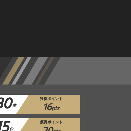
30
獲得ポイント
16
位
pts
15
獲得ポイント
位