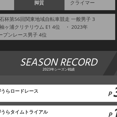
脚質
クライマー
高石杯第56回関東地域自転車競走 一般男子 3
袖ヶ浦クリテリウム E1 4位 ・ 2023年
 オープンレース男子 4位
SEASON RECORD
2023年シーズン戦績
がうらロードレース
P
がうらタイムトライアル
P