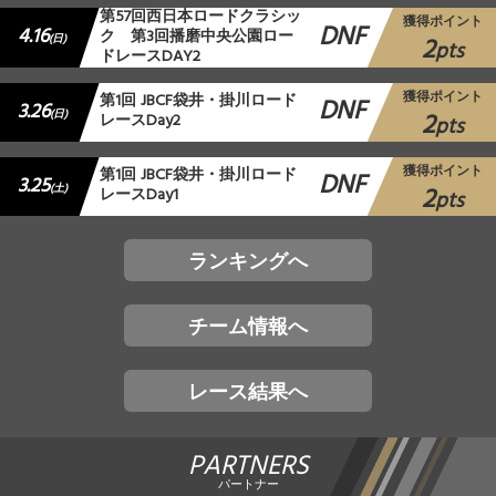
第57回西日本ロードクラシッ
獲得ポイント
DNF
4.16
ク 第3回播磨中央公園ロー
2
(日)
pts
ドレースDAY2
獲得ポイント
第1回 JBCF袋井・掛川ロード
DNF
3.26
2
(日)
レースDay2
pts
獲得ポイント
第1回 JBCF袋井・掛川ロード
DNF
3.25
2
(土)
レースDay1
pts
ランキングへ
チーム情報へ
レース結果へ
PARTNERS
パートナー