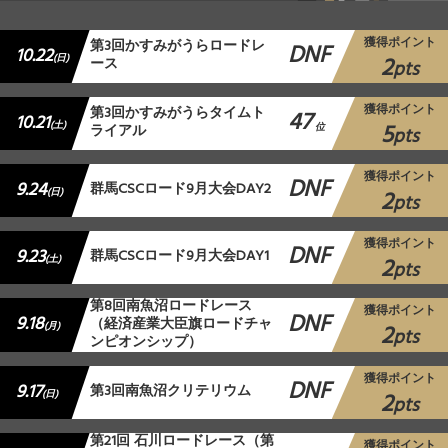
獲得ポイント
第3回かすみがうらロードレ
DNF
10.22
2
(日)
ース
pts
獲得ポイント
第3回かすみがうらタイムト
47
10.21
5
(土)
ライアル
位
pts
獲得ポイント
DNF
9.24
群馬CSCロード9月大会DAY2
2
(日)
pts
獲得ポイント
DNF
9.23
群馬CSCロード9月大会DAY1
2
(土)
pts
第8回南魚沼ロードレース
獲得ポイント
DNF
9.18
（経済産業大臣旗ロードチャ
2
(月)
pts
ンピオンシップ）
獲得ポイント
DNF
9.17
第3回南魚沼クリテリウム
2
(日)
pts
第21回 石川ロードレース（第
獲得ポイント