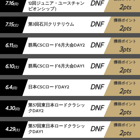
DNF
7.16
12回ジュニア・ユースチャン
2
(日)
pts
ピオンシップ）
獲得ポイント
DNF
7.15
第3回石川クリテリウム
2
(土)
pts
獲得ポイント
DNF
6.11
群馬CSCロード6月大会DAY2
3
(日)
pts
獲得ポイント
DNF
6.10
群馬CSCロード6月大会DAY1
2
(土)
pts
獲得ポイント
DNF
6.4
日本CSCロードDAY2
2
(日)
pts
獲得ポイント
第57回東日本ロードクラシッ
DNF
4.30
2
(日)
クDAY2
pts
獲得ポイント
第57回東日本ロードクラシッ
DNF
4.29
2
(土)
クDAY1
pts