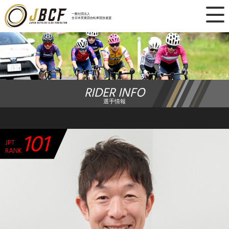
×
一般社団法人
全日本実業団自転車競技連盟
ニュース
レース日程
RIDER INFO
ランキング
選手情報
レース結果
101
JPT
チーム・選手
RANK
競技ガイド
加盟・登録
エントリー