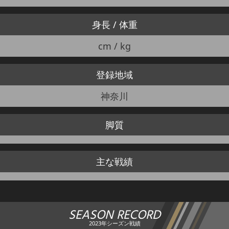
身長 / 体重
cm / kg
登録地域
神奈川
脚質
主な戦績
SEASON RECORD
2023年シーズン戦績