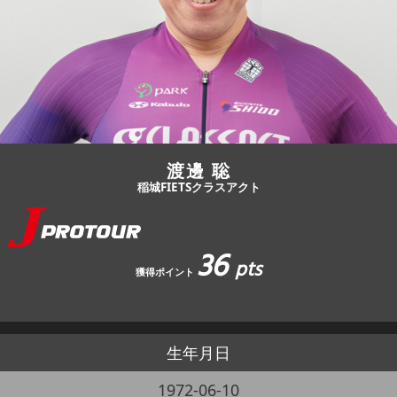
JBCF ROAD SERIESとは
渡邊 聡
稲城FIETSクラスアクト
36
pts
獲得ポイント
生年月日
1972-06-10