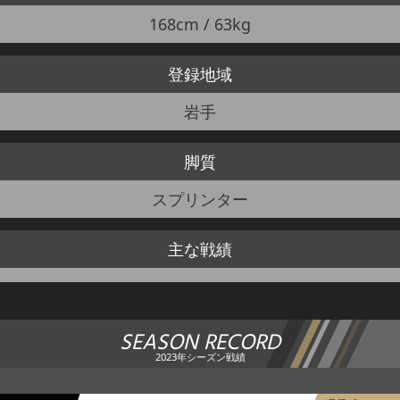
168cm / 63kg
登録地域
岩手
脚質
スプリンター
主な戦績
SEASON RECORD
2023年シーズン戦績