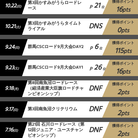
獲得ポイント
第3回かすみがうらロードレ
21
10.22
P
16
(日)
ース
位
pts
獲得ポイント
第3回かすみがうらタイムト
DNS
10.21
0
(土)
ライアル
pts
獲得ポイント
6
9.24
群馬CSCロード9月大会DAY2
P
115
(日)
位
pts
獲得ポイント
26
9.23
群馬CSCロード9月大会DAY1
P
16
(土)
位
pts
第8回南魚沼ロードレース
獲得ポイント
DNF
9.18
（経済産業大臣旗ロードチャ
2
(月)
pts
ンピオンシップ）
獲得ポイント
DNF
9.17
第3回南魚沼クリテリウム
2
(日)
pts
第21回 石川ロードレース（第
獲得ポイント
DNF
7.16
12回ジュニア・ユースチャン
2
(日)
pts
ピオンシップ）