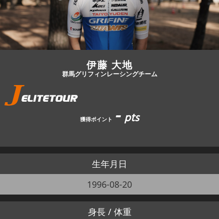
JBCF ROAD SERIESとは
伊藤 大地
群馬グリフィンレーシングチーム
-
pts
獲得ポイント
生年月日
1996-08-20
身長 / 体重