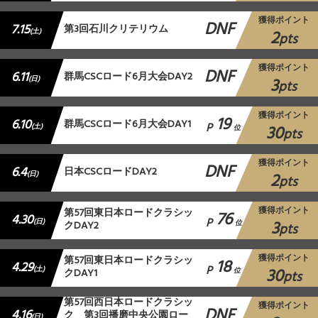
獲得ポイント
DNF
7.15
第3回石川クリテリウム
2
(土)
pts
獲得ポイント
DNF
6.11
群馬CSCロード6月大会DAY2
3
(日)
pts
獲得ポイント
19
6.10
群馬CSCロード6月大会DAY1
P
30
(土)
位
pts
獲得ポイント
DNF
6.4
日本CSCロードDAY2
2
(日)
pts
獲得ポイント
第57回東日本ロードクラシッ
76
4.30
P
3
(日)
クDAY2
位
pts
獲得ポイント
第57回東日本ロードクラシッ
18
4.29
P
30
(土)
クDAY1
位
pts
第57回西日本ロードクラシッ
獲得ポイント
DNF
4.16
ク 第3回播磨中央公園ロー
(日)