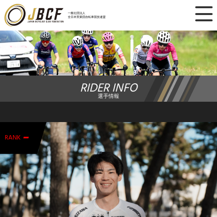
×
一般社団法人
全日本実業団自転車競技連盟
ニュース
レース日程
RIDER INFO
ランキング
選手情報
レース結果
-
チーム・選手
RANK
競技ガイド
加盟・登録
エントリー