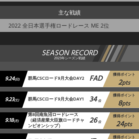
主な戦績
2022 全日本選手権ロードレース ME 2位
SEASON RECORD
2023年シーズン戦績
獲得ポイント
FAD
9.24
群馬CSCロード9月大会DAY2
2
(日)
pts
獲得ポイント
34
9.23
群馬CSCロード9月大会DAY1
8
(土)
位
pts
第8回南魚沼ロードレース
獲得ポイント
26
9.18
（経済産業大臣旗ロードチャ
24
(月)
位
pts
ンピオンシップ）
獲得ポイント