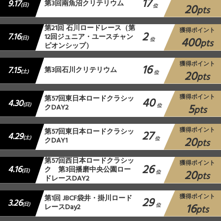
17
9.17
第3回南魚沼クリテリウム
20
(日)
位
pts
第21回 石川ロードレース（第
獲得ポイント
2
7.16
12回ジュニア・ユースチャン
400
(日)
位
pts
ピオンシップ）
獲得ポイント
16
7.15
第3回石川クリテリウム
20
(土)
位
pts
獲得ポイント
第57回東日本ロードクラシッ
40
4.30
5
(日)
クDAY2
位
pts
獲得ポイント
第57回東日本ロードクラシッ
27
4.29
20
(土)
クDAY1
位
pts
第57回西日本ロードクラシッ
獲得ポイント
26
4.16
ク 第3回播磨中央公園ロー
20
(日)
位
pts
ドレースDAY2
獲得ポイント
第1回 JBCF袋井・掛川ロード
29
3.26
16
(日)
レースDay2
位
pts