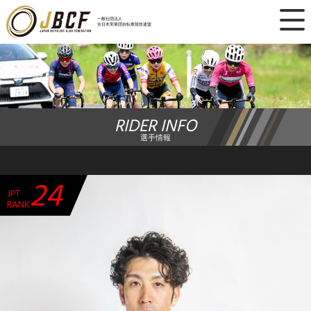
×
一般社団法人
全日本実業団自転車競技連盟
ニュース
レース日程
RIDER INFO
ランキング
選手情報
レース結果
24
JPT
チーム・選手
RANK
競技ガイド
加盟・登録
エントリー