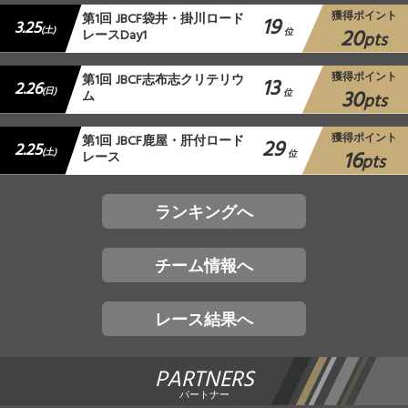
獲得ポイント
第1回 JBCF袋井・掛川ロード
19
3.25
20
(土)
レースDay1
位
pts
獲得ポイント
第1回 JBCF志布志クリテリウ
13
2.26
30
(日)
ム
位
pts
獲得ポイント
第1回 JBCF鹿屋・肝付ロード
29
2.25
16
(土)
レース
位
pts
ランキングへ
チーム情報へ
レース結果へ
PARTNERS
パートナー