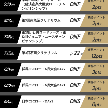
第8回南魚沼ロードレース
獲得ポイント
DNF
9.18
（経済産業大臣旗ロードチャ
2
(月)
pts
ンピオンシップ）
獲得ポイント
DNF
9.17
第3回南魚沼クリテリウム
2
(日)
pts
第21回 石川ロードレース（第
獲得ポイント
DNF
7.16
12回ジュニア・ユースチャン
2
(日)
pts
ピオンシップ）
獲得ポイント
22
7.15
第3回石川クリテリウム
P
12
(土)
位
pts
獲得ポイント
DNF
6.11
群馬CSCロード6月大会DAY2
3
(日)
pts
獲得ポイント
DNF
6.10
群馬CSCロード6月大会DAY1
2
(土)
pts
獲得ポイント
DNS
6.4
日本CSCロードDAY2
0
(日)
pts