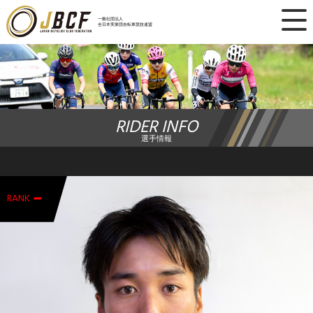
×
一般社団法人
全日本実業団自転車競技連盟
ニュース
レース日程
RIDER INFO
ランキング
選手情報
レース結果
-
チーム・選手
RANK
競技ガイド
加盟・登録
エントリー