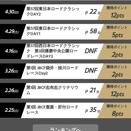
獲得ポイント
第57回東日本ロードクラシッ
22
4.30
P
12
(日)
クDAY2
位
pts
獲得ポイント
第57回東日本ロードクラシッ
58
4.29
P
5
(土)
クDAY1
位
pts
第57回西日本ロードクラシッ
獲得ポイント
DNF
4.16
ク 第3回播磨中央公園ロー
2
(日)
pts
ドレースDAY2
獲得ポイント
第1回 JBCF袋井・掛川ロード
DNF
3.26
2
(日)
レースDay2
pts
獲得ポイント
第1回 JBCF志布志クリテリウ
21
2.26
P
12
(日)
ム
位
pts
獲得ポイント
第1回 JBCF鹿屋・肝付ロード
35
2.25
P
8
(土)
レース
位
pts
ランキングへ