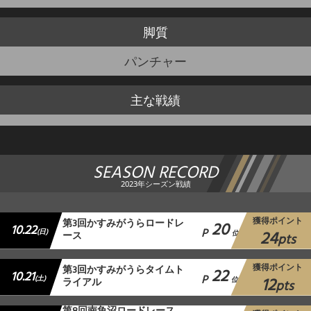
脚質
パンチャー
主な戦績
SEASON RECORD
2023年シーズン戦績
獲得ポイント
第3回かすみがうらロードレ
20
10.22
P
24
(日)
ース
位
pts
獲得ポイント
第3回かすみがうらタイムト
22
10.21
P
12
(土)
ライアル
位
pts