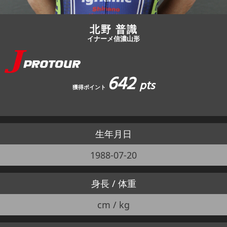
北野 普識
イナーメ信濃山形
642
pts
獲得ポイント
生年月日
1988-07-20
身長 / 体重
cm / kg