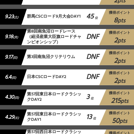
2
pts
獲得ポイント
45
9.23
群馬CSCロード9月大会DAY1
8
(土)
位
pts
第8回南魚沼ロードレース
獲得ポイント
DNF
9.18
（経済産業大臣旗ロードチャ
2
(月)
pts
ンピオンシップ）
獲得ポイント
DNF
9.17
第3回南魚沼クリテリウム
2
(日)
pts
獲得ポイント
DNF
6.4
日本CSCロードDAY2
2
(日)
pts
獲得ポイント
第57回東日本ロードクラシッ
3
4.30
215
(日)
クDAY2
位
pts
獲得ポイント
第57回東日本ロードクラシッ
13
4.29
50
(土)
クDAY1
位
pts
第57回西日本ロードクラシッ
獲得ポイント