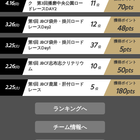
11
4.16
ク 第3回播磨中央公園ロー
70
(日)
位
pts
ドレースDAY2
獲得ポイント
第1回 JBCF袋井・掛川ロード
12
3.26
48
(日)
レースDay2
位
pts
獲得ポイント
第1回 JBCF袋井・掛川ロード
37
3.25
5
(土)
レースDay1
位
pts
獲得ポイント
第1回 JBCF志布志クリテリウ
10
2.26
50
(日)
ム
位
pts
獲得ポイント
第1回 JBCF鹿屋・肝付ロード
5
2.25
180
(土)
レース
位
pts
ランキングへ
チーム情報へ