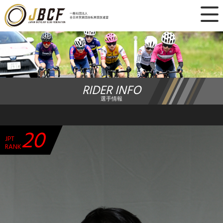
×
一般社団法人
全日本実業団自転車競技連盟
ニュース
レース日程
RIDER INFO
ランキング
選手情報
レース結果
20
JPT
チーム・選手
RANK
競技ガイド
加盟・登録
エントリー