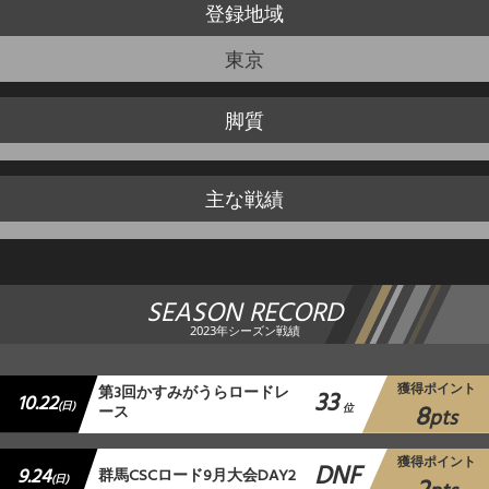
登録地域
東京
脚質
主な戦績
SEASON RECORD
2023年シーズン戦績
獲得ポイント
第3回かすみがうらロードレ
33
10.22
8
(日)
ース
位
pts
獲得ポイント
DNF
9.24
群馬CSCロード9月大会DAY2
(日)