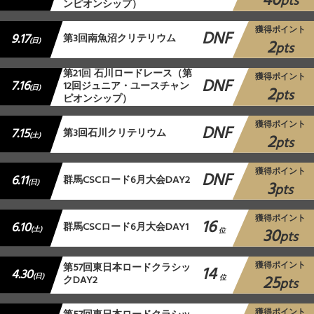
40
pts
ンピオンシップ）
獲得ポイント
DNF
9.17
第3回南魚沼クリテリウム
2
(日)
pts
第21回 石川ロードレース（第
獲得ポイント
DNF
7.16
12回ジュニア・ユースチャン
2
(日)
pts
ピオンシップ）
獲得ポイント
DNF
7.15
第3回石川クリテリウム
2
(土)
pts
獲得ポイント
DNF
6.11
群馬CSCロード6月大会DAY2
3
(日)
pts
獲得ポイント
16
6.10
群馬CSCロード6月大会DAY1
30
(土)
位
pts
獲得ポイント
第57回東日本ロードクラシッ
14
4.30
25
(日)
クDAY2
位
pts
獲得ポイント