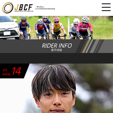
×
一般社団法人
全日本実業団自転車競技連盟
ニュース
レース日程
RIDER INFO
ランキング
選手情報
レース結果
14
JPT
チーム・選手
RANK
競技ガイド
加盟・登録
エントリー