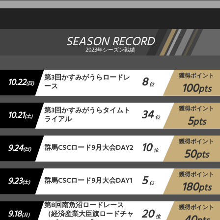
SEASON RECORD
2023年シーズン戦績
獲得ポイント
第3回かすみがうらロードレ
8
10.22
100
(日)
ース
位
pts
獲得ポイント
第3回かすみがうらタイムト
34
10.21
5
(土)
ライアル
位
pts
獲得ポイント
10
9.24
群馬CSCロード9月大会DAY2
50
(日)
位
pts
獲得ポイント
5
9.23
群馬CSCロード9月大会DAY1
180
(土)
位
pts
第8回南魚沼ロードレース
獲得ポイント
20
9.18
（経済産業大臣旗ロードチャ
(月)
位