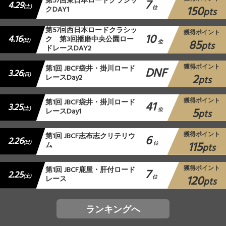
第57回東日本ロードクラシッ
7
4.29
150
(土)
クDAY1
位
pts
第57回西日本ロードクラシッ
獲得ポイント
10
4.16
ク 第3回播磨中央公園ロー
85
(日)
位
pts
ドレースDAY2
獲得ポイント
第1回 JBCF袋井・掛川ロード
DNF
3.26
2
(日)
レースDay2
pts
獲得ポイント
第1回 JBCF袋井・掛川ロード
41
3.25
5
(土)
レースDay1
位
pts
獲得ポイント
第1回 JBCF志布志クリテリウ
6
2.26
115
(日)
ム
位
pts
獲得ポイント
第1回 JBCF鹿屋・肝付ロード
7
2.25
120
(土)
レース
位
pts
ランキングへ