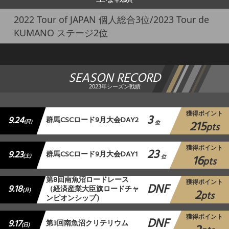
2022 Tour of JAPAN 個人総合3位/2023 Tour de
KUMANO ステージ2位
SEASON RECORD
2023年シーズン戦績
獲得ポイント
3
9.24
群馬CSCロード9月大会DAY2
215
(日)
位
pts
獲得ポイント
23
9.23
群馬CSCロード9月大会DAY1
16
(土)
位
pts
第8回南魚沼ロードレース
獲得ポイント
DNF
9.18
（経済産業大臣旗ロードチャ
2
(月)
pts
ンピオンシップ）
獲得ポイント
DNF
9.17
第3回南魚沼クリテリウム
(日)