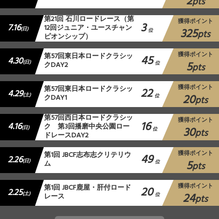
2
pts
第21回 石川ロードレース（第
獲得ポイント
3
7.16
12回ジュニア・ユースチャン
325
(日)
位
pts
ピオンシップ）
獲得ポイント
第57回東日本ロードクラシッ
45
4.30
5
(日)
クDAY2
位
pts
獲得ポイント
第57回東日本ロードクラシッ
22
4.29
20
(土)
クDAY1
位
pts
第57回西日本ロードクラシッ
獲得ポイント
16
4.16
ク 第3回播磨中央公園ロー
30
(日)
位
pts
ドレースDAY2
獲得ポイント
第1回 JBCF志布志クリテリウ
49
2.26
5
(日)
ム
位
pts
獲得ポイント
第1回 JBCF鹿屋・肝付ロード
20
2.25
24
(土)
レース
位
pts