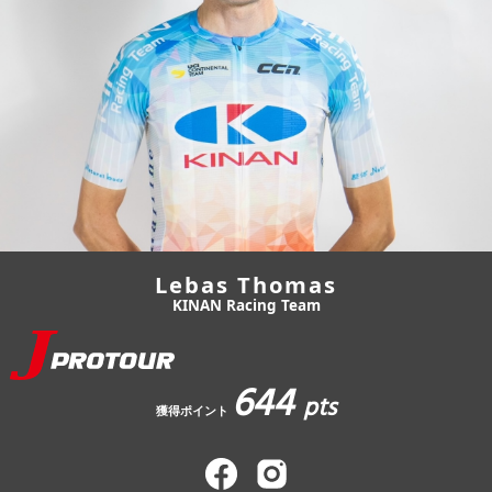
JBCF ROAD SERIESとは
Lebas Thomas
KINAN Racing Team
644
pts
獲得ポイント