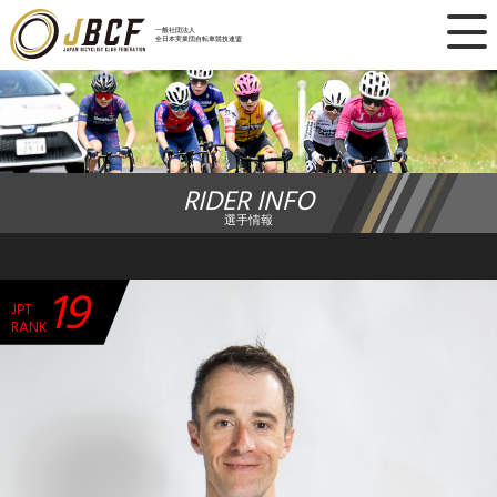
×
一般社団法人
全日本実業団自転車競技連盟
ニュース
レース日程
RIDER INFO
ランキング
選手情報
レース結果
19
JPT
チーム・選手
RANK
競技ガイド
加盟・登録
エントリー