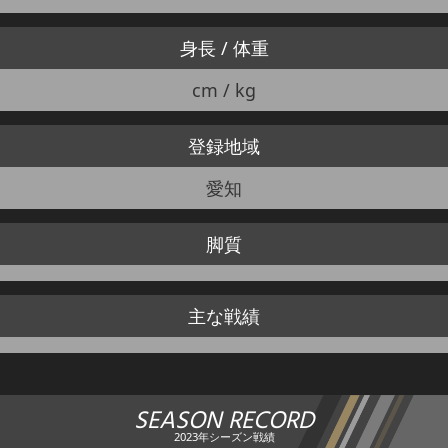
身長 / 体重
cm / kg
登録地域
愛知
脚質
主な戦績
SEASON RECORD
2023年シーズン戦績