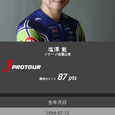
JBCF ROAD SERIESとは
塩澤 魁
イナーメ信濃山形
87
pts
獲得ポイント
生年月日
1994-07-15