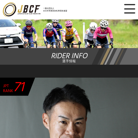
×
一般社団法人
全日本実業団自転車競技連盟
ニュース
レース日程
RIDER INFO
ランキング
選手情報
レース結果
71
JPT
チーム・選手
RANK
競技ガイド
加盟・登録
エントリー