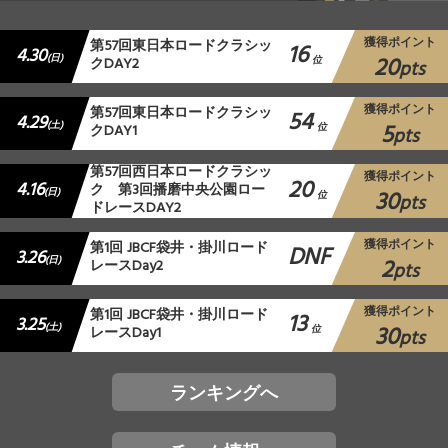
獲得ポイント
第57回東日本ロードクラシッ
16
4.30
20
(日)
クDAY2
位
pts
獲得ポイント
第57回東日本ロードクラシッ
54
4.29
5
(土)
クDAY1
位
pts
第57回西日本ロードクラシッ
獲得ポイント
20
4.16
ク 第3回播磨中央公園ロー
30
(日)
位
pts
ドレースDAY2
獲得ポイント
第1回 JBCF袋井・掛川ロード
DNF
3.26
2
(日)
レースDay2
pts
獲得ポイント
第1回 JBCF袋井・掛川ロード
13
3.25
30
(土)
レースDay1
位
pts
ランキングへ