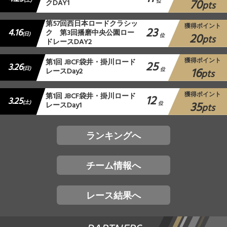
70
(土)
クDAY1
位
pts
第57回西日本ロードクラシッ
獲得ポイント
23
4.16
ク 第3回播磨中央公園ロー
20
(日)
位
pts
ドレースDAY2
獲得ポイント
第1回 JBCF袋井・掛川ロード
25
3.26
16
(日)
レースDay2
位
pts
獲得ポイント
第1回 JBCF袋井・掛川ロード
12
3.25
35
(土)
レースDay1
位
pts
ランキングへ
チーム情報へ
レース結果へ