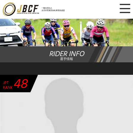
×
一般社団法人
全日本実業団自転車競技連盟
ニュース
レース日程
RIDER INFO
ランキング
選手情報
レース結果
48
JPT
チーム・選手
RANK
競技ガイド
加盟・登録
エントリー