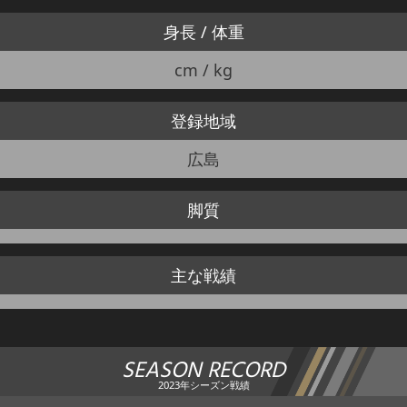
身長 / 体重
cm / kg
登録地域
広島
脚質
主な戦績
SEASON RECORD
2023年シーズン戦績