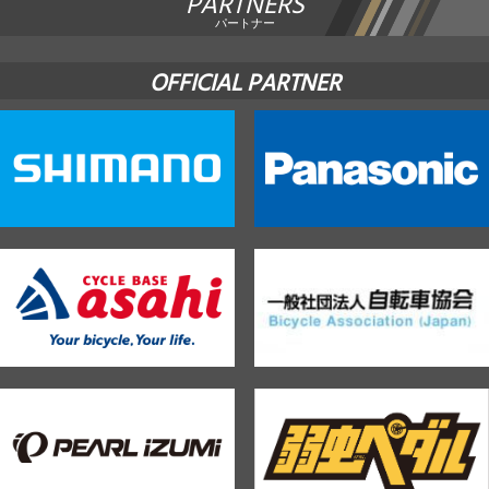
PARTNERS
パートナー
OFFICIAL PARTNER