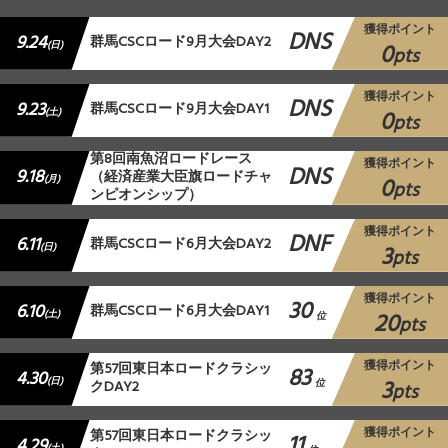
獲得ポイント
DNS
9.24
群馬CSCロード9月大会DAY2
0
(日)
pts
獲得ポイント
DNS
9.23
群馬CSCロード9月大会DAY1
0
(土)
pts
第8回南魚沼ロードレース
獲得ポイント
DNS
9.18
（経済産業大臣旗ロードチャ
0
(月)
pts
ンピオンシップ）
獲得ポイント
DNF
6.11
群馬CSCロード6月大会DAY2
3
(日)
pts
獲得ポイント
30
6.10
群馬CSCロード6月大会DAY1
20
(土)
位
pts
獲得ポイント
第57回東日本ロードクラシッ
83
4.30
3
(日)
クDAY2
位
pts
獲得ポイント
第57回東日本ロードクラシッ
11
4.29