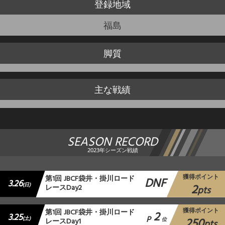
登録地域
福島
脚質
主な戦績
SEASON RECORD
2023年シーズン戦績
獲得ポイント
第1回 JBCF袋井・掛川ロード
DNF
3.26
2
(日)
レースDay2
pts
獲得ポイント
第1回 JBCF袋井・掛川ロード
2
3.25
P
250
(土)
レースDay1
位
pts