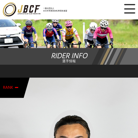
×
一般社団法人
全日本実業団自転車競技連盟
ニュース
レース日程
RIDER INFO
ランキング
選手情報
レース結果
-
チーム・選手
RANK
競技ガイド
加盟・登録
エントリー