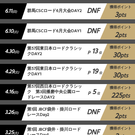
獲得ポイント
DNF
6.11
群馬CSCロード6月大会DAY2
3
(日)
pts
獲得ポイント
DNF
6.10
群馬CSCロード6月大会DAY1
2
(土)
pts
獲得ポイント
第57回東日本ロードクラシッ
13
4.30
P
30
(日)
クDAY2
位
pts
獲得ポイント
第57回東日本ロードクラシッ
19
4.29
P
30
(土)
クDAY1
位
pts
第57回西日本ロードクラシッ
獲得ポイント
5
4.16
ク 第3回播磨中央公園ロー
P
225
(日)
位
pts
ドレースDAY2
獲得ポイント
第1回 JBCF袋井・掛川ロード
DNF
3.26
2
(日)
レースDay2
pts
獲得ポイント
第1回 JBCF袋井・掛川ロード
DNF
3.25
(土)