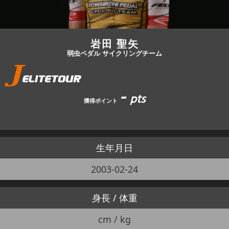
JBCF ROAD SERIESとは
岩田 聖矢
弱虫ペダル サイクリングチーム
-
pts
獲得ポイント
生年月日
2003-02-24
身長 / 体重
cm / kg