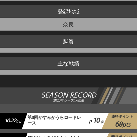
登録地域
奈良
脚質
主な戦績
SEASON RECORD
2023年シーズン戦績
獲得ポイント
第3回かすみがうらロードレ
10
10.22
P
68
(日)
ース
位
pts