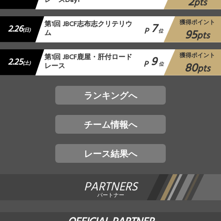
2
レースDay1
pts
獲得ポイント
第1回 JBCF志布志クリテリウ
7
2.26
P
95
(日)
ム
位
pts
獲得ポイント
第1回 JBCF鹿屋・肝付ロード
9
2.25
P
80
(土)
レース
位
pts
ランキングへ
チーム情報へ
レース結果へ
PARTNERS
パートナー