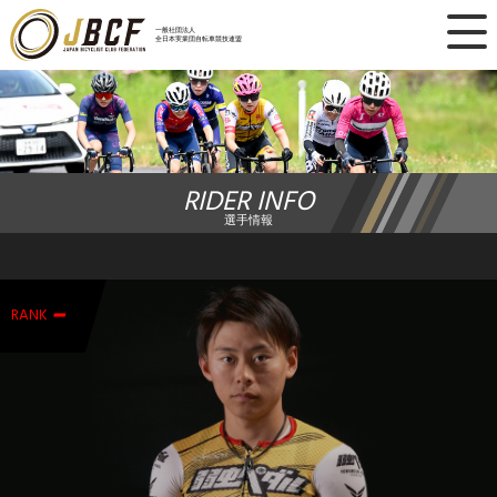
×
一般社団法人
全日本実業団自転車競技連盟
ニュース
レース日程
RIDER INFO
ランキング
選手情報
レース結果
-
チーム・選手
RANK
競技ガイド
加盟・登録
エントリー