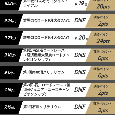
獲得ポイント
第3回かすみがうらタイムト
19
10.21
P
20
(土)
ライアル
位
pts
獲得ポイント
DNF
9.24
群馬CSCロード9月大会DAY2
2
(日)
pts
獲得ポイント
20
9.23
群馬CSCロード9月大会DAY1
P
24
(土)
位
pts
第8回南魚沼ロードレース
獲得ポイント
DNS
9.18
（経済産業大臣旗ロードチャ
0
(月)
pts
ンピオンシップ）
獲得ポイント
DNS
9.17
第3回南魚沼クリテリウム
0
(日)
pts
第21回 石川ロードレース（第
獲得ポイント
DNF
7.16
12回ジュニア・ユースチャン
2
(日)
pts
ピオンシップ）
獲得ポイント
DNF
7.15
第3回石川クリテリウム
2
(土)
pts