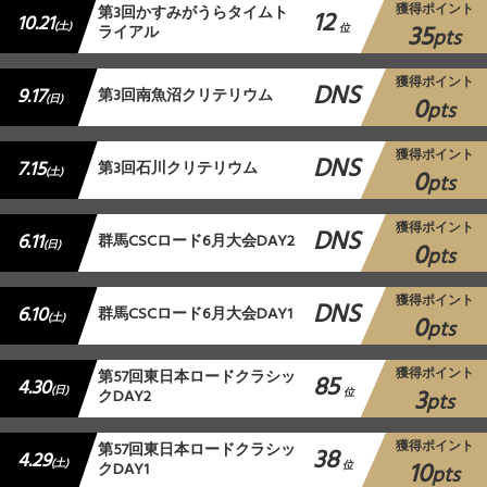
獲得ポイント
第3回かすみがうらタイムト
12
10.21
35
(土)
ライアル
位
pts
獲得ポイント
DNS
9.17
第3回南魚沼クリテリウム
0
(日)
pts
獲得ポイント
DNS
7.15
第3回石川クリテリウム
0
(土)
pts
獲得ポイント
DNS
6.11
群馬CSCロード6月大会DAY2
0
(日)
pts
獲得ポイント
DNS
6.10
群馬CSCロード6月大会DAY1
0
(土)
pts
獲得ポイント
第57回東日本ロードクラシッ
85
4.30
3
(日)
クDAY2
位
pts
獲得ポイント
第57回東日本ロードクラシッ
38
4.29
10
(土)
クDAY1
位
pts