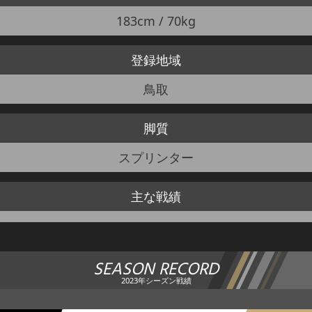
183cm / 70kg
登録地域
鳥取
脚質
スプリンター
主な戦績
SEASON RECORD
2023年シーズン戦績