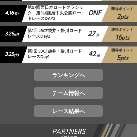
第57回西日本ロードクラシッ
獲得ポイント
DNF
4.16
ク 第3回播磨中央公園ロー
2
(日)
pts
ドレースDAY2
獲得ポイント
第1回 JBCF袋井・掛川ロード
27
3.26
16
(日)
レースDay2
位
pts
獲得ポイント
第1回 JBCF袋井・掛川ロード
42
3.25
5
(土)
レースDay1
位
pts
ランキングへ
チーム情報へ
レース結果へ
PARTNERS
パートナー