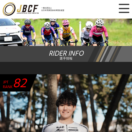
×
一般社団法人
全日本実業団自転車競技連盟
ニュース
レース日程
RIDER INFO
ランキング
選手情報
レース結果
82
JPT
チーム・選手
RANK
競技ガイド
加盟・登録
エントリー