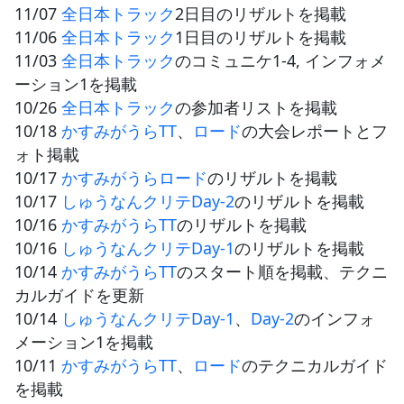
11/07
全日本トラック
2日目のリザルトを掲載
11/06
全日本トラック
1日目のリザルトを掲載
JBCF ROAD SERIESとは
11/03
全日本トラック
のコミュニケ1-4, インフォメ
ーション1を掲載
10/26
全日本トラック
の参加者リストを掲載
10/18
かすみがうらTT
、
ロード
の大会レポートとフ
ォト掲載
10/17
かすみがうらロード
のリザルトを掲載
10/17
しゅうなんクリテDay-2
のリザルトを掲載
10/16
かすみがうらTT
のリザルトを掲載
10/16
しゅうなんクリテDay-1
のリザルトを掲載
10/14
かすみがうらTT
のスタート順を掲載、テクニ
カルガイドを更新
10/14
しゅうなんクリテDay-1
、
Day-2
のインフォ
メーション1を掲載
10/11
かすみがうらTT
、
ロード
のテクニカルガイド
を掲載