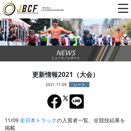
×
一般社団法人
全日本実業団自転車競技連盟
ニュース
レース日程
NEWS
ランキング
ニュース／レポート
レース結果
更新情報2021（大会）
チーム・選手
2021.11.09
競技ガイド
加盟・登録
11/09
全日本トラック
の入賞者一覧、全競技結果を
掲載
エントリー