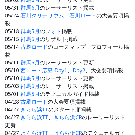
05/31
群馬6月
のレーサーリスト掲載
05/24
石川クリテリウム
、
石川ロード
の大会要項掲
載
05/18
群馬5月
の
フォト
掲載
05/15
群馬5月
のリザルト掲載
05/14
古殿ロード
のコースマップ、プロフィール掲
載
05/11
群馬5月
のレーサーリスト更新
05/10
西ロード広島 Day1
、
Day2
、大会要項掲載
05/10
群馬5月
のレーサーリスト更新
05/03
群馬5月
のレーサーリスト掲載
05/01
群馬5月
のテクニカルガイド掲載
04/28
古殿ロード
の大会要項掲載
04/27
きらら浜TT
のスタート順掲載
04/27
きらら浜TT
、
きらら浜CR
のレーサーリスト
更新
04/27
きらら浜TT
、
きらら浜CR
のテクニカルガイ