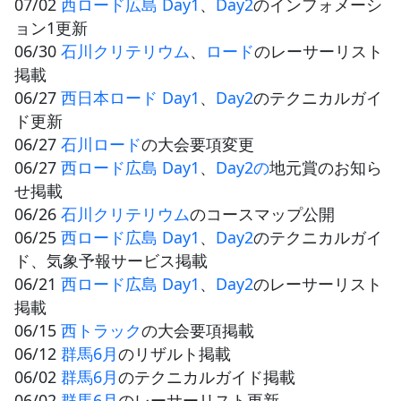
07/02
西ロード広島 Day1
、
Day2
のインフォメーシ
ョン1更新
06/30
石川クリテリウム
、
ロード
のレーサーリスト
掲載
06/27
西日本ロード Day1
、
Day2
のテクニカルガイ
ド更新
06/27
石川ロード
の大会要項変更
06/27
西ロード広島 Day1
、
Day2の
地元賞のお知ら
せ掲載
06/26
石川クリテリウム
のコースマップ公開
06/25
西ロード広島 Day1
、
Day2
のテクニカルガイ
ド、気象予報サービス掲載
06/21
西ロード広島 Day1
、
Day2
のレーサーリスト
掲載
06/15
西トラック
の大会要項掲載
06/12
群馬6月
のリザルト掲載
06/02
群馬6月
のテクニカルガイド掲載
06/02
群馬6月
のレーサーリスト更新