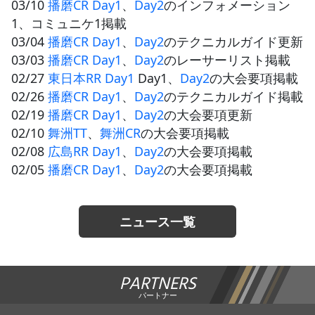
03/10
播磨CR Day1
、
Day2
のインフォメーション
1、コミュニケ1掲載
03/04
播磨CR Day1
、
Day2
のテクニカルガイド更新
03/03
播磨CR Day1
、
Day2
のレーサーリスト掲載
02/27
東日本RR Day1
Day1、
Day2
の大会要項掲載
02/26
播磨CR Day1
、
Day2
のテクニカルガイド掲載
02/19
播磨CR Day1
、
Day2
の大会要項更新
02/10
舞洲TT
、
舞洲CR
の大会要項掲載
02/08
広島RR Day1
、
Day2
の大会要項掲載
02/05
播磨CR Day1
、
Day2
の大会要項掲載
ニュース一覧
PARTNERS
パートナー