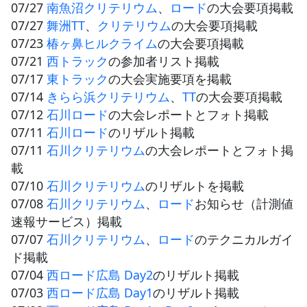
07/27
南魚沼クリテリウム
、
ロード
の大会要項掲載
07/27
舞洲TT
、
クリテリウム
の大会要項掲載
07/23
椿ヶ鼻ヒルクライム
の大会要項掲載
07/21
西トラック
の参加者リスト掲載
07/17
東トラック
の大会実施要項を掲載
07/14
きらら浜クリテリウム
、
TT
の大会要項掲載
07/12
石川ロード
の大会レポートとフォト掲載
07/11
石川ロード
のリザルト掲載
07/11
石川クリテリウム
の大会レポートとフォト掲
載
07/10
石川クリテリウム
のリザルトを掲載
07/08
石川クリテリウム
、
ロード
お知らせ（計測値
速報サービス）掲載
07/07
石川クリテリウム
、
ロード
のテクニカルガイ
ド掲載
07/04
西ロード広島 Day2
のリザルト掲載
07/03
西ロード広島 Day1
のリザルト掲載