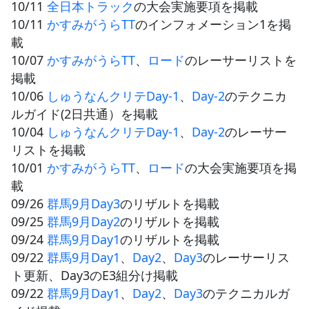
10/11
全日本トラック
の大会実施要項を掲載
10/11
かすみがうらTT
のインフォメーション1を掲
載
10/07
かすみがうらTT
、
ロード
のレーサーリストを
掲載
10/06
しゅうなんクリテDay-1
、
Day-2
のテクニカ
ルガイド(2日共通）を掲載
10/04
しゅうなんクリテDay-1
、
Day-2
のレーサー
リストを掲載
10/01
かすみがうらTT
、
ロード
の大会実施要項を掲
載
09/26
群馬9月Day3
のリザルトを掲載
09/25
群馬9月Day2
のリザルトを掲載
09/24
群馬9月Day1
のリザルトを掲載
09/22
群馬9月Day1
、
Day2
、
Day3
のレーサーリス
ト更新、Day3のE3組分け掲載
09/22
群馬9月Day1
、
Day2
、
Day3
のテクニカルガ