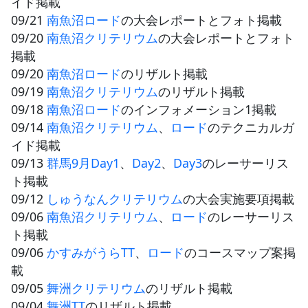
イド掲載
09/21
南魚沼ロード
の大会レポートとフォト掲載
09/20
南魚沼クリテリウム
の大会レポートとフォト
掲載
09/20
南魚沼ロード
のリザルト掲載
09/19
南魚沼クリテリウム
のリザルト掲載
09/18
南魚沼ロード
のインフォメーション1掲載
09/14
南魚沼クリテリウム
、
ロード
のテクニカルガ
イド掲載
09/13
群馬9月Day1
、
Day2
、
Day3
のレーサーリス
ト掲載
09/12
しゅうなんクリテリウム
の大会実施要項掲載
09/06
南魚沼クリテリウム
、
ロード
のレーサーリス
ト掲載
09/06
かすみがうらTT
、
ロード
のコースマップ案掲
載
09/05
舞洲クリテリウム
のリザルト掲載
09/04
舞洲TT
のリザルト掲載