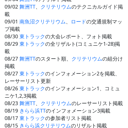
09/02
舞洲TT
、
クリテリウム
のテクニカルガイド掲
載
09/01
南魚沼クリテリウム
、
ロード
の交通規制マッ
プ掲載
08/30
東トラック
の大会レポート、フォト掲載
08/29
東トラック
の全リザルト(コミュニケ1-28)掲
載
08/27
舞洲TT
のスタート順、
クリテリウム
の組分け
掲載
08/27
東トラック
のインフォメーション2を掲載、
レーサーリスト更新
08/26
東トラック
のインフォメーション1、コミュ
ニケ1,2,3掲載
08/23
舞洲TT
、
クリテリウム
のレーサーリスト掲載
08/19
きらら浜TT
のインフォメーション3掲載
08/17
東トラック
の参加者リスト掲載
08/15
きらら浜クリテリウム
のリザルト掲載