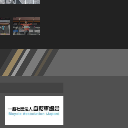
レース終盤を独走で逃げ続けた今村駿介（TEAM BRIDGEST