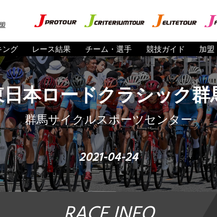
盟
キング
レース結果
チーム・選手
競技ガイド
加盟
F東日本ロードクラシック群
群馬サイクルスポーツセンター
2021-04-24
RACE INFO