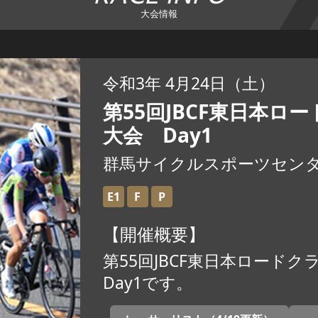
大会情報
令和3年 4月24日（土）
第55回JBCF東日本ロ
大会 Day1
群馬サイクルスポーツセン
E1
F
P
【開催概要】
第55回JBCF東日本ロード
Day1です。