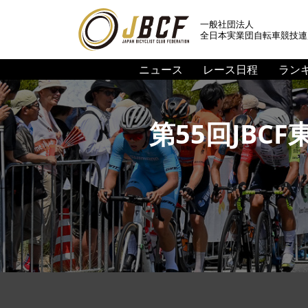
一般社団法人
全日本実業団自転車競技連
ニュース
レース日程
ラン
第55回JBC