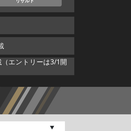
リザルト
載
（エントリーは3/1開