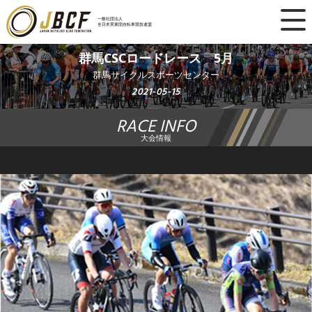
×
一般社団法人
全日本実業団自転車競技連盟
ニュース
群馬CSCロードレース 5月
群馬サイクルスポーツセンター
レース日程
2021-05-15
RACE INFO
ランキング
大会情報
レース結果
チーム・選手
競技ガイド
加盟・登録
エントリー