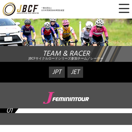
×
一般社団法人
全日本実業団自転車競技連盟
ニュース
レース日程
TEAM & RACER
ランキング
JBCFサイクルロードシリーズ参加チーム／レーサー
レース結果
JPT
JET
チーム・選手
競技ガイド
01
加盟・登録
エントリー