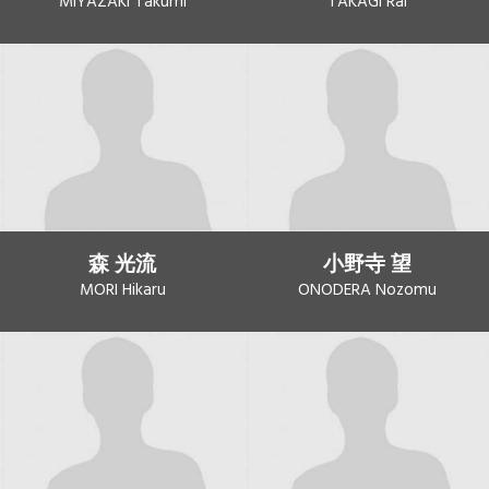
MIYAZAKI Takumi
TAKAGI Rai
森 光流
小野寺 望
MORI Hikaru
ONODERA Nozomu