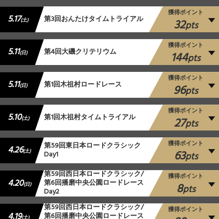
獲得ポイント
5.17
第3回おんたけタイムトライアル
32
(土)
pts
獲得ポイント
5.11
第4回大磯クリテリウム
144
(日)
pts
獲得ポイント
5.11
第1回木祖村ロードレース
96
(日)
pts
獲得ポイント
5.10
第1回木祖村タイムトライアル
27
(土)
pts
獲得ポイント
第59回東日本ロードクラシック
4.26
63
(土)
Day1
pts
第59回西日本ロードクラシック/
獲得ポイント
4.20
第6回播磨中央公園ロードレース
8
(日)
pts
Day2
第59回西日本ロードクラシック/
獲得ポイント
4.19
第6回播磨中央公園ロードレース
(土)