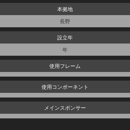
本拠地
JBCF ROAD SERIESとは
長野
設立年
年
使用
フレーム
使用
コンポーネント
メイン
スポンサー