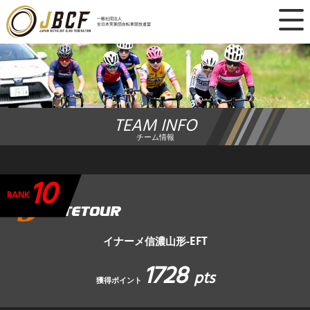
×
一般社団法人
全日本実業団自転車競技連盟
ニュース
レース日程
TEAM INFO
ランキング
チーム情報
レース結果
10
チーム・選手
RANK
競技ガイド
イナーメ信濃山形-EFT
1728
加盟・登録
pts
獲得ポイント
エントリー