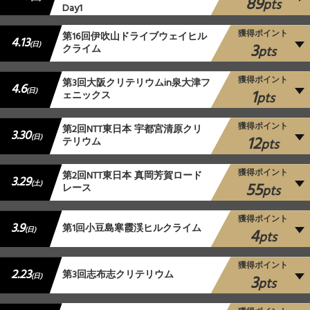
89
pts
Day1
獲得ポイント
第16回伊吹山ドライブウェイヒル
4.13
3
(日)
クライム
pts
獲得ポイント
第3回大阪クリテリウムin泉大津フ
4.6
1
(日)
ェニックス
pts
獲得ポイント
第2回NTT東日本 宇都宮清原クリ
3.30
12
(日)
テリウム
pts
獲得ポイント
第2回NTT東日本 真岡芳賀ロード
3.29
55
(土)
レース
pts
獲得ポイント
3.9
第1回小豆島寒霞渓ヒルクライム
4
(日)
pts
獲得ポイント
2.23
第3回志布志クリテリウム
3
(日)
pts