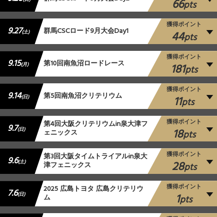
66
pts
獲得ポイント
9.27
群馬CSCロード9月大会Day1
44
(土)
pts
獲得ポイント
9.15
第10回南魚沼ロードレース
181
(月)
pts
獲得ポイント
9.14
第5回南魚沼クリテリウム
11
(日)
pts
獲得ポイント
第4回大阪クリテリウムin泉大津フ
9.7
18
(日)
ェニックス
pts
獲得ポイント
第3回大阪タイムトライアルin泉大
9.6
28
(土)
津フェニックス
pts
獲得ポイント
2025 広島トヨタ 広島クリテリウ
7.6
1
(日)
ム
pts