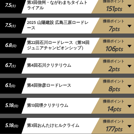
獲得ポイント
第3回信州・ながわまちタイムト
7.5
151
(土)
ライアル
pts
獲得ポイント
2025 山陽建設 広島三原ロードレ
7.5
7
(土)
ース
pts
獲得ポイント
第22回石川ロードレース（第14回
6.8
106
(日)
ジュニアチャンピオンシップ）
pts
獲得ポイント
6.7
第4回石川クリテリウム
2
(土)
pts
獲得ポイント
6.1
第4回弥彦ロードレース
8
(日)
pts
獲得ポイント
5.18
第13回堺クリテリウム
14
(日)
pts
獲得ポイント
5.18
第3回おんたけヒルクライム
177
(日)
pts