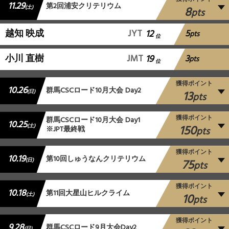
11.29
第2回浦安クリテリウム
8
(土)
pts
5
越知 映成
JYT
12
pts
位
3
小川 直樹
JMT
19
pts
位
獲得ポイント
10.26
群馬CSCロード10月大会 Day2
13
(日)
pts
獲得ポイント
群馬CSCロード10月大会 Day1
10.25
150
(土)
※JPT最終戦
pts
獲得ポイント
10.19
第10回しゅうなんクリテリウム
75
(日)
pts
獲得ポイント
10.18
第11回大星山ヒルクライム
10
(土)
pts
獲得ポイント
9.28
群馬CSCロード9月大会Day2
(日)