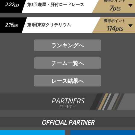
獲得ポイント
2.22
第3回鹿屋・肝付ロードレース
7
(土)
pts
獲得ポイント
2.16
第1回東京クリテリウム
114
(日)
pts
ランキングへ
チーム一覧へ
レース結果へ
PARTNERS
パートナー
OFFICIAL PARTNER