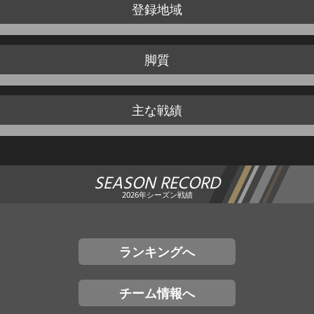
登録地域
脚質
主な戦績
SEASON RECORD
2026年シーズン戦績
ランキングへ
チーム情報へ