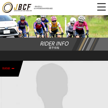
×
一般社団法人
全日本実業団自転車競技連盟
ニュース
レース日程
RIDER INFO
ランキング
選手情報
レース結果
-
チーム・選手
RANK
競技ガイド
加盟・登録
エントリー