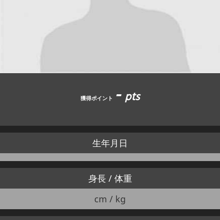
JBCF ROAD SERIESとは
-
pts
獲得ポイント
生年月日
身長 / 体重
cm / kg