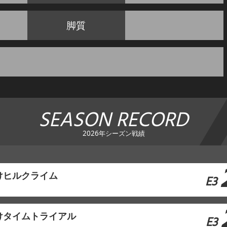
脚質
SEASON RECORD
2026年シーズン戦績
けヒルクライム
E3
けタイムトライアル
E3