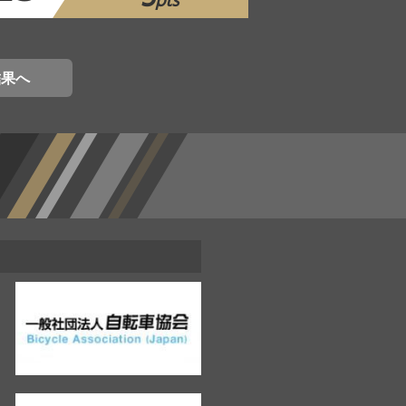
pts
結果へ