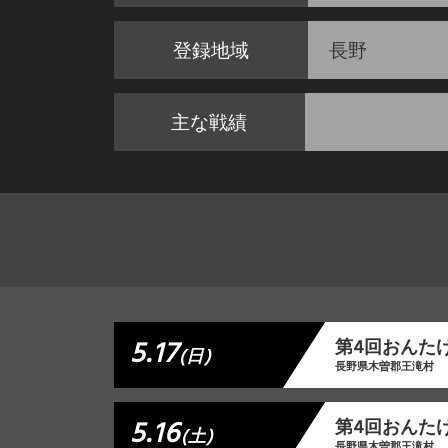
登録地域
長野
主な戦績
5.17
第4回おんた
(日)
長野県木曽郡王滝村
5.16
第4回おんた
(土)
長野県木曽郡王滝村