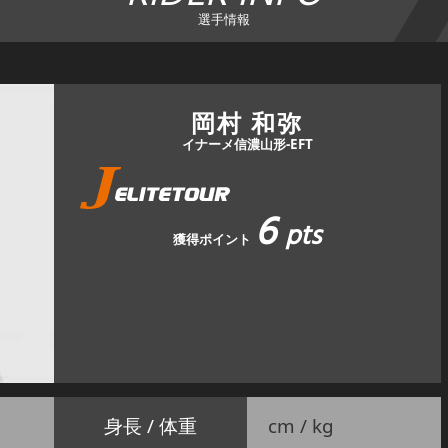
選手情報
岡村 和弥
イナーメ信濃山形-EFT
6
pts
獲得ポイント
身長 / 体重
cm / kg