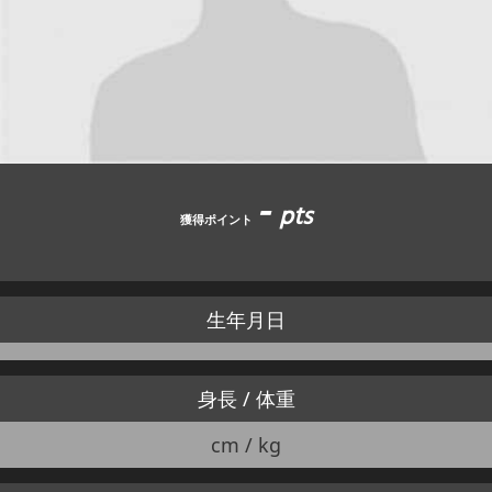
JBCF ROAD SERIESとは
-
pts
獲得ポイント
生年月日
身長 / 体重
cm / kg