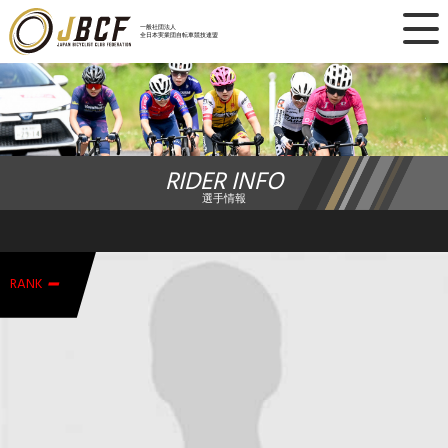
×
一般社団法人
全日本実業団自転車競技連盟
ニュース
レース日程
RIDER INFO
ランキング
選手情報
レース結果
-
チーム・選手
RANK
競技ガイド
加盟・登録
エントリー