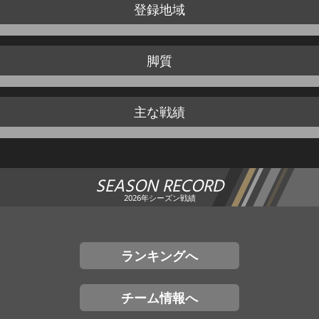
登録地域
脚質
主な戦績
SEASON RECORD
2026年シーズン戦績
ランキングへ
チーム情報へ