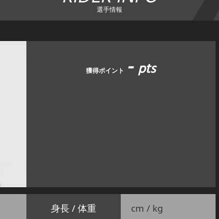
選手情報
-
pts
獲得ポイント
身長 / 体重
cm / kg