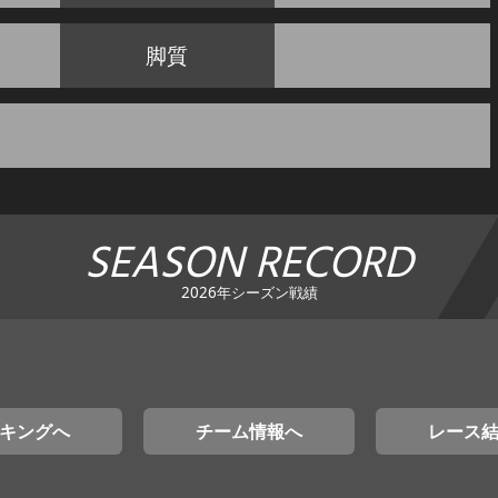
脚質
SEASON RECORD
2026年シーズン戦績
キングへ
チーム情報へ
レース