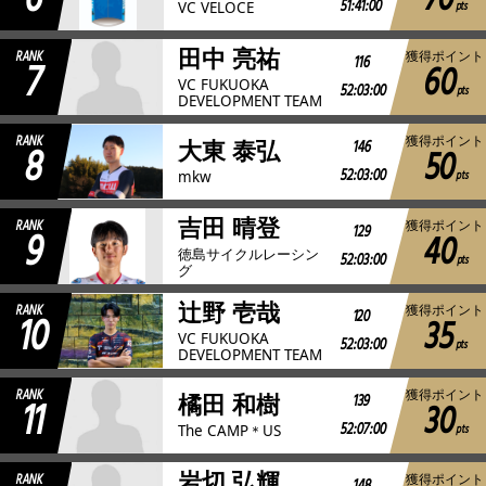
70
51:41:00
pts
VC VELOCE
田中 亮祐
RANK
獲得ポイント
7
116
60
VC FUKUOKA
52:03:00
pts
DEVELOPMENT TEAM
RANK
獲得ポイント
8
146
大東 泰弘
50
52:03:00
pts
mkw
吉田 晴登
RANK
獲得ポイント
9
129
40
徳島サイクルレーシン
52:03:00
pts
グ
辻野 壱哉
RANK
獲得ポイント
10
120
35
VC FUKUOKA
52:03:00
pts
DEVELOPMENT TEAM
RANK
獲得ポイント
11
139
橘田 和樹
30
52:07:00
pts
The CAMP＊US
岩切 弘輝
RANK
獲得ポイント