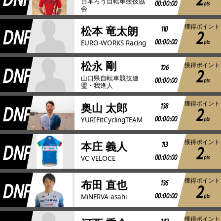
DNF
2
日本ろう自転車競技協
00:00:00
pts
会
獲得ポイント
DNF
110
松本 竜太朗
2
00:00:00
pts
EURO-WORKS Racing
松永 剛
獲得ポイント
DNF
106
2
山口県自転車競技連
00:00:00
pts
盟・我逢人
獲得ポイント
DNF
138
奥山 太郎
2
00:00:00
pts
YURIFitCyclingTEAM
獲得ポイント
DNF
113
本庄 義人
2
00:00:00
pts
VC VELOCE
獲得ポイント
DNF
136
布田 直也
2
00:00:00
pts
MiNERVA-asahi
獲得ポイント