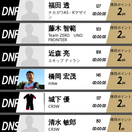
福田 透
獲得ポイント
DNF
127
2
ナカガワAS・K’デザイ
00:00:00
pts
ン
藤木 智範
獲得ポイント
DNF
103
2
Team ZERO UNO
00:00:00
pts
FRONTIER
獲得ポイント
DNF
108
近森 亮
2
00:00:00
pts
エキップ ティラン
獲得ポイント
DNF
145
橋岡 宏茂
2
00:00:00
pts
mkw
獲得ポイント
DNF
137
城下 優
2
00:00:00
pts
CR3W
獲得ポイント
DNS
150
清水 敏郎
1
00:00:00
pts
CR3W