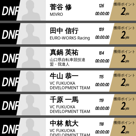
獲得ポイント
DNF
126
菅谷 修
2
00:00:00
pts
MIVRO
獲得ポイント
DNF
109
田中 信行
2
00:00:00
pts
EURO-WORKS Racing
真鍋 英祐
獲得ポイント
DNF
104
2
山口県自転車競技連
00:00:00
pts
盟・我逢人
牛山 恭一
獲得ポイント
DNF
115
2
VC FUKUOKA
00:00:00
pts
DEVELOPMENT TEAM
千原 一馬
獲得ポイント
DNF
119
2
VC FUKUOKA
00:00:00
pts
DEVELOPMENT TEAM
中林 航大
獲得ポイント
DNF
118
2
VC FUKUOKA
00:00:00
pts
DEVELOPMENT TEAM