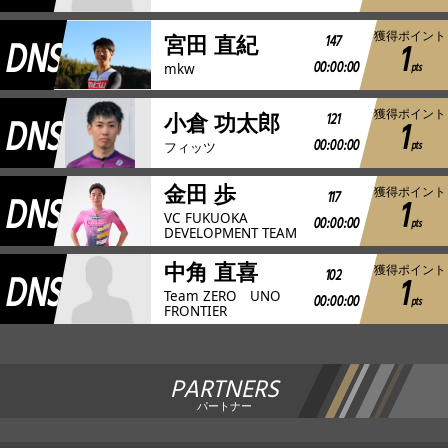
獲得ポイント
DNS
147
宮田 直紀
1
00:00:00
pts
mkw
獲得ポイント
DNS
121
小倉 功太郎
1
00:00:00
pts
フィッツ
金田 歩
獲得ポイント
DNS
117
1
VC FUKUOKA
00:00:00
pts
DEVELOPMENT TEAM
中角 直喜
獲得ポイント
DNS
102
1
Team ZERO UNO
00:00:00
pts
FRONTIER
PARTNERS
パートナー