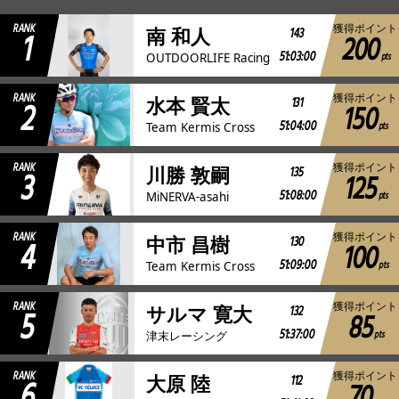
RANK
獲得ポイント
1
143
南 和人
200
JBCF ROAD SERIESとは
51:03:00
pts
OUTDOORLIFE Racing
RANK
獲得ポイント
2
131
水本 賢太
150
51:04:00
pts
Team Kermis Cross
RANK
獲得ポイント
3
135
川勝 敦嗣
125
51:08:00
pts
MiNERVA-asahi
RANK
獲得ポイント
4
130
中市 昌樹
100
51:09:00
pts
Team Kermis Cross
RANK
獲得ポイント
5
132
サルマ 寛大
85
51:37:00
pts
津末レーシング
RANK
獲得ポイント
6
112
大原 陸