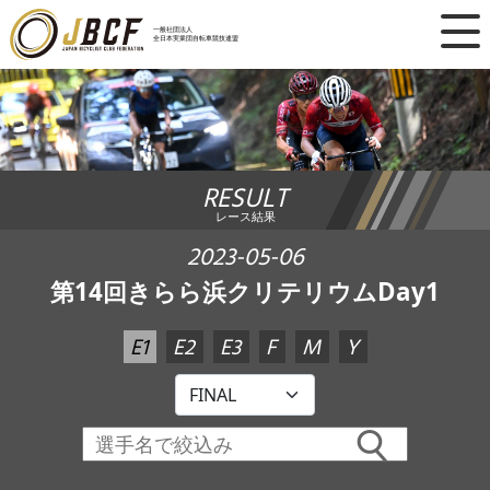
×
一般社団法人
全日本実業団自転車競技連盟
ニュース
レース日程
RESULT
ランキング
レース結果
レース結果
2023-05-06
第14回きらら浜クリテリウムDay1
チーム・選手
E1
E2
E3
F
M
Y
競技ガイド
加盟・登録
エントリー