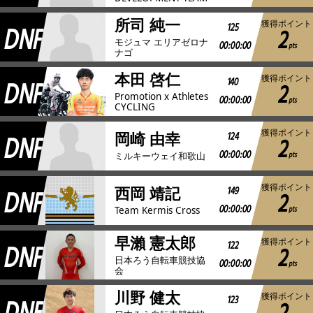
所司 純一
獲得ポイント
DNF
125
2
モジュマ エリアゼロナ
00:00:00
pts
ナゴ
本田 啓仁
獲得ポイント
DNF
140
2
Promotion x Athletes
00:00:00
pts
CYCLING
獲得ポイント
DNF
124
岡崎 由幸
2
00:00:00
pts
ミルキーウェイ和歌山
獲得ポイント
DNF
149
西岡 靖記
2
00:00:00
pts
Team Kermis Cross
早瀨 憲太郎
獲得ポイント
DNF
122
2
日本ろう自転車競技協
00:00:00
pts
会
川野 健太
獲得ポイント
123