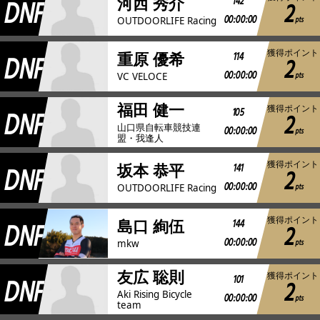
DNF
142
河西 秀介
2
00:00:00
pts
OUTDOORLIFE Racing
獲得ポイント
DNF
114
重原 優希
2
00:00:00
pts
VC VELOCE
福田 健一
獲得ポイント
DNF
105
2
山口県自転車競技連
00:00:00
pts
盟・我逢人
獲得ポイント
DNF
141
坂本 恭平
2
00:00:00
pts
OUTDOORLIFE Racing
獲得ポイント
DNF
144
島口 絢伍
2
00:00:00
pts
mkw
友広 聡則
獲得ポイント
DNF
101
2
Aki Rising Bicycle
00:00:00
pts
team