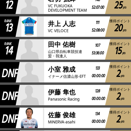
12
148
25
VC FUKUOKA
52:07:00
pts
DEVELOPMENT TEAM
RANK
獲得ポイント
13
111
井上 人志
20
52:08:00
pts
VC VELOCE
田中 佑樹
RANK
獲得ポイント
14
107
15
山口県自転車競技連
53:36:00
pts
盟・我逢人
獲得ポイント
DNF
133
小室 雅成
2
00:00:00
pts
イナーメ信濃山形-EFT
獲得ポイント
DNF
128
伊藤 隼也
2
00:00:00
pts
Panasonic Racing
獲得ポイント
DNF
134
佐藤 俊雄
2
00:00:00
pts
MiNERVA-asahi