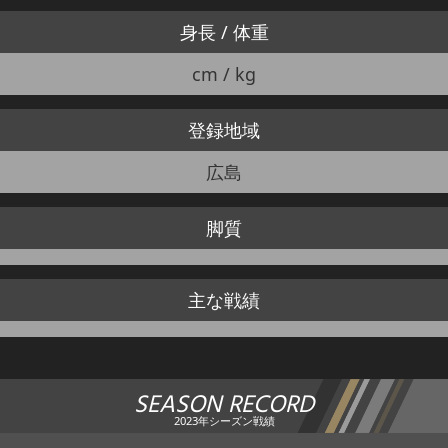
身長 / 体重
cm / kg
登録地域
広島
脚質
主な戦績
SEASON RECORD
2023年シーズン戦績