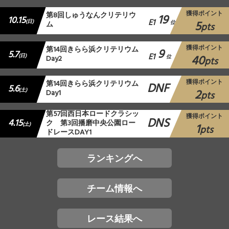
獲得ポイント
第8回しゅうなんクリテリウ
19
10.15
E1
5
(日)
ム
位
pts
獲得ポイント
第14回きらら浜クリテリウム
9
5.7
E1
40
(日)
Day2
位
pts
獲得ポイント
第14回きらら浜クリテリウム
DNF
5.6
2
(土)
Day1
pts
第57回西日本ロードクラシッ
獲得ポイント
DNS
4.15
ク 第3回播磨中央公園ロー
1
(土)
pts
ドレースDAY1
ランキングへ
チーム情報へ
レース結果へ