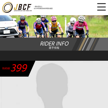
×
一般社団法人
全日本実業団自転車競技連盟
ニュース
レース日程
RIDER INFO
ランキング
選手情報
レース結果
399
チーム・選手
RANK
競技ガイド
加盟・登録
エントリー