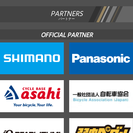
PARTNERS
パートナー
OFFICIAL PARTNER