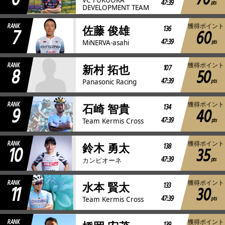
70
47:39
pts
DEVELOPMENT TEAM
RANK
獲得ポイント
7
136
佐藤 俊雄
60
47:39
pts
MiNERVA-asahi
RANK
獲得ポイント
8
107
新村 拓也
50
47:39
pts
Panasonic Racing
RANK
獲得ポイント
9
134
石崎 智貴
40
47:39
pts
Team Kermis Cross
RANK
獲得ポイント
10
138
鈴木 勇太
35
47:39
pts
カンピオーネ
RANK
獲得ポイント
11
133
水本 賢太
30
47:39
pts
Team Kermis Cross
RANK
獲得ポイント