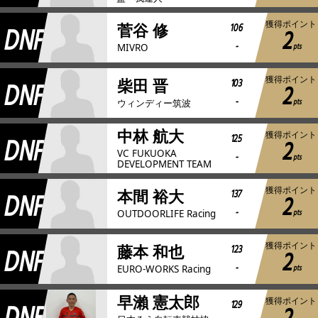
獲得ポイント
DNF
106
菅谷 修
2
-
pts
MIVRO
獲得ポイント
DNF
103
柴田 晋
2
-
pts
ウィンディー筑波
中林 航大
獲得ポイント
DNF
125
2
VC FUKUOKA
-
pts
DEVELOPMENT TEAM
獲得ポイント
DNF
137
本間 裕大
2
-
pts
OUTDOORLIFE Racing
獲得ポイント
DNF
123
藤本 和也
2
-
pts
EURO-WORKS Racing
早瀨 憲太郎
獲得ポイント
129