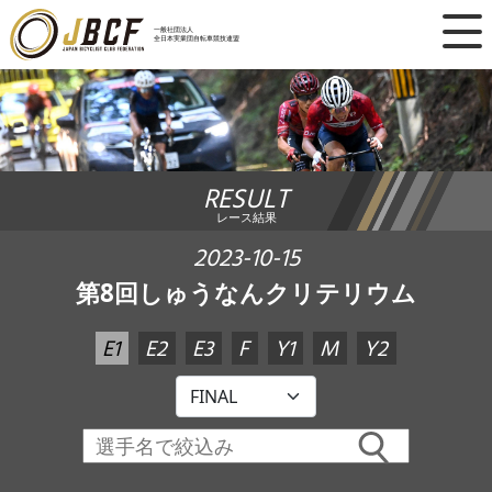
×
一般社団法人
全日本実業団自転車競技連盟
ニュース
レース日程
RESULT
ランキング
レース結果
レース結果
2023-10-15
第8回しゅうなんクリテリウム
チーム・選手
E1
E2
E3
F
Y1
M
Y2
競技ガイド
加盟・登録
エントリー