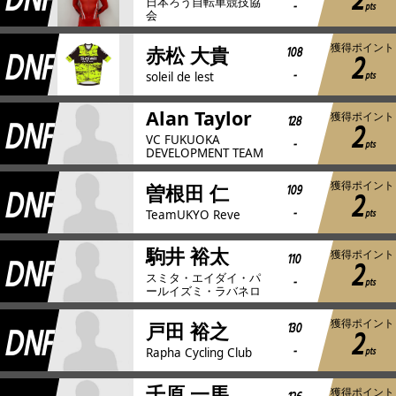
DNF
2
日本ろう自転車競技協
-
pts
会
獲得ポイント
DNF
108
赤松 大貴
2
-
pts
soleil de lest
Alan Taylor
獲得ポイント
DNF
128
2
VC FUKUOKA
-
pts
DEVELOPMENT TEAM
獲得ポイント
DNF
109
曽根田 仁
2
-
pts
TeamUKYO Reve
駒井 裕太
獲得ポイント
DNF
110
2
スミタ・エイダイ・パ
-
pts
ールイズミ・ラバネロ
獲得ポイント
DNF
130
戸田 裕之
2
-
pts
Rapha Cycling Club
千原 一馬
獲得ポイント