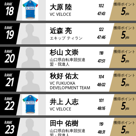
RANK
獲得ポイント
18
102
大原 陸
5
47:43
pts
VC VELOCE
RANK
獲得ポイント
19
122
近森 亮
5
47:46
pts
エキップ ティラン
杉山 文崇
RANK
獲得ポイント
20
118
5
山口県自転車競技連
47:51
pts
盟・我逢人
秋好 佑太
RANK
獲得ポイント
21
104
5
VC FUKUOKA
48:02
pts
DEVELOPMENT TEAM
RANK
獲得ポイント
22
101
井上 人志
5
48:16
pts
VC VELOCE
田中 佑樹
RANK
獲得ポイント
23
119
5
山口県自転車競技連
48:31
pts
盟・我逢人