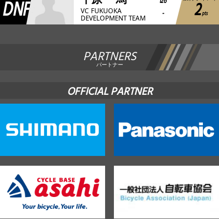
DNF
126
2
VC FUKUOKA
-
pts
DEVELOPMENT TEAM
PARTNERS
パートナー
OFFICIAL PARTNER