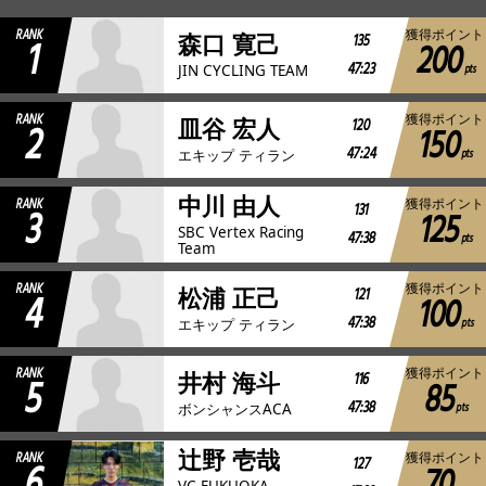
RANK
獲得ポイント
1
135
森口 寛己
200
JBCF ROAD SERIESとは
47:23
pts
JIN CYCLING TEAM
RANK
獲得ポイント
2
120
皿谷 宏人
150
47:24
pts
エキップ ティラン
中川 由人
RANK
獲得ポイント
3
131
125
SBC Vertex Racing
47:38
pts
Team
RANK
獲得ポイント
4
121
松浦 正己
100
47:38
pts
エキップ ティラン
RANK
獲得ポイント
5
116
井村 海斗
85
47:38
pts
ボンシャンスACA
辻野 壱哉
RANK
獲得ポイント
6
127
VC FUKUOKA