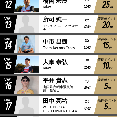
12
139
橋岡 宏茂
25
47:40
pts
mkw
所司 純一
RANK
獲得ポイント
13
105
20
モジュマ エリアゼロナ
47:40
pts
ナゴ
RANK
獲得ポイント
14
132
中市 昌樹
15
47:40
pts
Team Kermis Cross
RANK
獲得ポイント
15
111
大東 泰弘
10
47:40
pts
mkw
平井 貴志
RANK
獲得ポイント
16
117
5
山口県自転車競技連
47:41
pts
盟・我逢人
田中 亮祐
RANK
獲得ポイント
17
124
5
VC FUKUOKA
47:43
pts
DEVELOPMENT TEAM