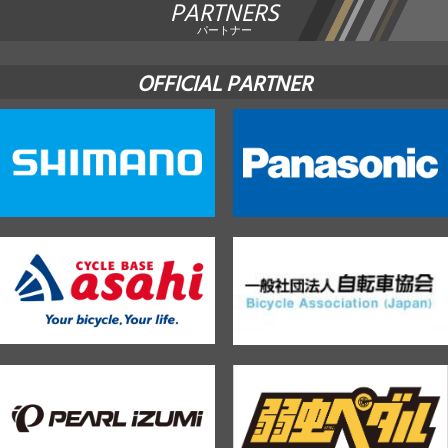
PARTNERS
パートナー
OFFICIAL PARTNER