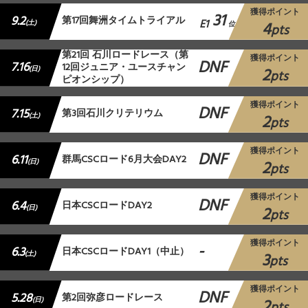
獲得ポイント
31
9.2
第17回舞洲タイムトライアル
E1
4
(土)
位
pts
第21回 石川ロードレース（第
獲得ポイント
DNF
7.16
12回ジュニア・ユースチャン
2
(日)
pts
ピオンシップ）
獲得ポイント
DNF
7.15
第3回石川クリテリウム
2
(土)
pts
獲得ポイント
DNF
6.11
群馬CSCロード6月大会DAY2
2
(日)
pts
獲得ポイント
DNF
6.4
日本CSCロードDAY2
2
(日)
pts
獲得ポイント
-
6.3
日本CSCロードDAY1（中止）
3
(土)
pts
獲得ポイント
DNF
5.28
第2回弥彦ロードレース
2
(日)
pts