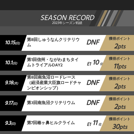
SEASON RECORD
2023年シーズン戦績
獲得ポイント
第8回しゅうなんクリテリウ
DNF
10.15
2
(日)
ム
pts
獲得ポイント
第1回信州・ながわまちタイ
10
10.1
E1
11
(日)
ムトライアルDAY2
位
pts
第8回南魚沼ロードレース
獲得ポイント
DNF
9.18
（経済産業大臣旗ロードチャ
2
(月)
pts
ンピオンシップ）
獲得ポイント
DNF
9.17
第3回南魚沼クリテリウム
2
(日)
pts
獲得ポイント
11
9.3
第7回椿ヶ鼻ヒルクライム
E1
30
(日)
位
pts