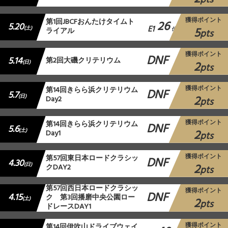
獲得ポイント
第1回JBCFおんたけタイムト
26
5.20
E1
5
(土)
ライアル
位
pts
獲得ポイント
DNF
5.14
第2回大磯クリテリウム
2
(日)
pts
獲得ポイント
第14回きらら浜クリテリウム
DNF
5.7
2
(日)
Day2
pts
獲得ポイント
第14回きらら浜クリテリウム
DNF
5.6
2
(土)
Day1
pts
獲得ポイント
第57回東日本ロードクラシッ
DNF
4.30
2
(日)
クDAY2
pts
第57回西日本ロードクラシッ
獲得ポイント
DNF
4.15
ク 第3回播磨中央公園ロー
2
(土)
pts
ドレースDAY1
獲得ポイント
第14回伊吹山ドライブウェイ