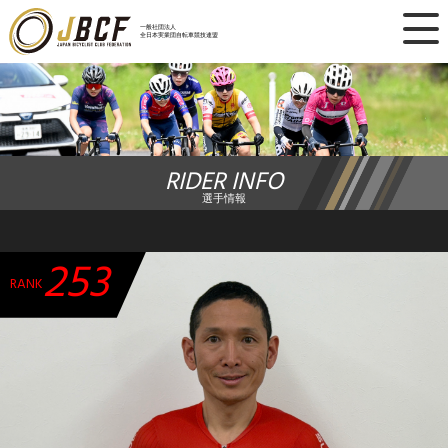
×
一般社団法人
全日本実業団自転車競技連盟
ニュース
レース日程
RIDER INFO
ランキング
選手情報
レース結果
253
チーム・選手
RANK
競技ガイド
加盟・登録
エントリー