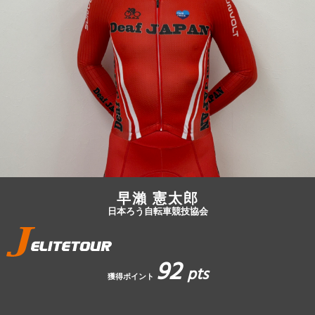
JBCF ROAD SERIESとは
早瀨 憲太郎
日本ろう自転車競技協会
92
pts
獲得ポイント