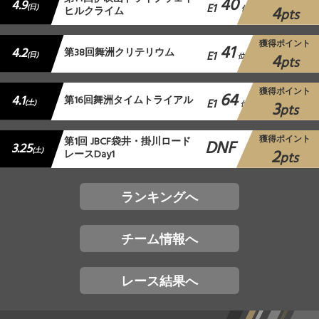
40
4.9
E1
4
(日)
ヒルクライム
位
pts
獲得ポイント
41
4.2
第38回舞洲クリテリウム
E1
4
(日)
位
pts
獲得ポイント
64
4.1
第16回舞洲タイムトライアル
E1
3
(土)
位
pts
獲得ポイント
第1回 JBCF袋井・掛川ロード
DNF
3.25
2
(土)
レースDay1
pts
ランキングへ
チーム情報へ
レース結果へ