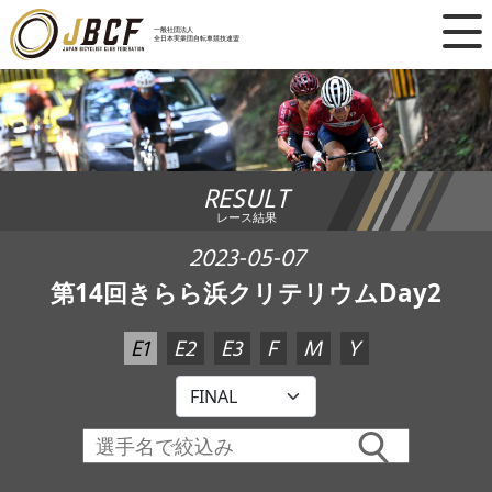
×
一般社団法人
全日本実業団自転車競技連盟
ニュース
レース日程
RESULT
ランキング
レース結果
レース結果
2023-05-07
第14回きらら浜クリテリウムDay2
チーム・選手
E1
E2
E3
F
M
Y
競技ガイド
加盟・登録
エントリー