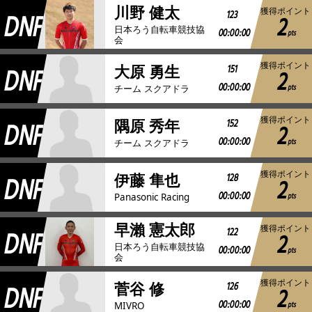
川野 健太
獲得ポイント
DNF
123
2
日本ろう自転車競技協
00:00:00
pts
会
獲得ポイント
DNF
151
大原 勇生
2
00:00:00
pts
チーム スクアドラ
獲得ポイント
DNF
152
隅原 秀年
2
00:00:00
pts
チーム スクアドラ
獲得ポイント
DNF
128
伊藤 隼也
2
00:00:00
pts
Panasonic Racing
早瀨 憲太郎
獲得ポイント
DNF
122
2
日本ろう自転車競技協
00:00:00
pts
会
獲得ポイント
DNF
126
菅谷 修
2
00:00:00
pts
MIVRO