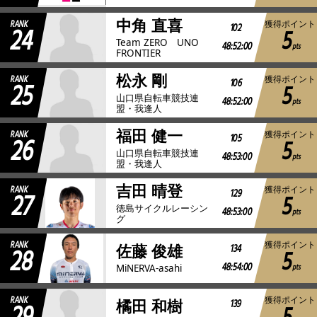
中角 直喜
RANK
獲得ポイント
24
102
5
Team ZERO UNO
48:52:00
pts
FRONTIER
松永 剛
RANK
獲得ポイント
25
106
5
山口県自転車競技連
48:52:00
pts
盟・我逢人
福田 健一
RANK
獲得ポイント
26
105
5
山口県自転車競技連
48:53:00
pts
盟・我逢人
吉田 晴登
RANK
獲得ポイント
27
129
5
徳島サイクルレーシン
48:53:00
pts
グ
RANK
獲得ポイント
28
134
佐藤 俊雄
5
48:54:00
pts
MiNERVA-asahi
RANK
獲得ポイント
139
橘田 和樹