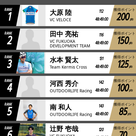
RANK
獲得ポイント
1
112
大原 陸
200
JBCF ROAD SERIESとは
48:49:00
pts
VC VELOCE
田中 亮祐
RANK
獲得ポイント
2
116
150
VC FUKUOKA
48:49:00
pts
DEVELOPMENT TEAM
RANK
獲得ポイント
3
131
水本 賢太
125
48:49:00
pts
Team Kermis Cross
RANK
獲得ポイント
4
142
河西 秀介
100
48:49:00
pts
OUTDOORLIFE Racing
RANK
獲得ポイント
5
143
南 和人
85
48:49:00
pts
OUTDOORLIFE Racing
辻野 壱哉
RANK
獲得ポイント
6
120
VC FUKUOKA