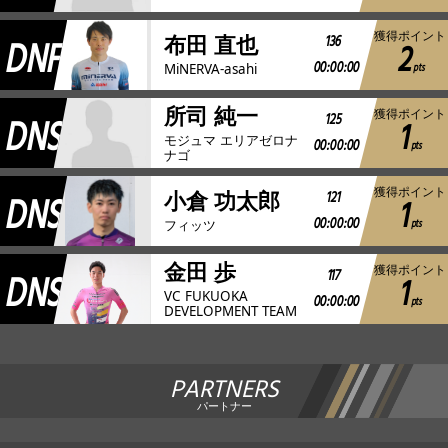
獲得ポイント
DNF
136
布田 直也
2
00:00:00
pts
MiNERVA-asahi
所司 純一
獲得ポイント
DNS
125
1
モジュマ エリアゼロナ
00:00:00
pts
ナゴ
獲得ポイント
DNS
121
小倉 功太郎
1
00:00:00
pts
フィッツ
金田 歩
獲得ポイント
DNS
117
1
VC FUKUOKA
00:00:00
pts
DEVELOPMENT TEAM
PARTNERS
パートナー