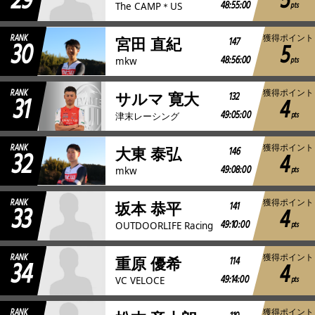
29
5
48:55:00
pts
The CAMP＊US
RANK
獲得ポイント
30
147
宮田 直紀
5
48:56:00
pts
mkw
RANK
獲得ポイント
31
132
サルマ 寛大
4
49:05:00
pts
津末レーシング
RANK
獲得ポイント
32
146
大東 泰弘
4
49:08:00
pts
mkw
RANK
獲得ポイント
33
141
坂本 恭平
4
49:10:00
pts
OUTDOORLIFE Racing
RANK
獲得ポイント
34
114
重原 優希
4
49:14:00
pts
VC VELOCE
RANK
獲得ポイント