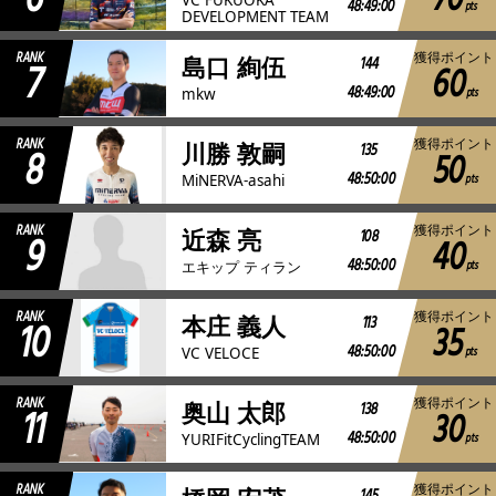
70
48:49:00
pts
DEVELOPMENT TEAM
RANK
獲得ポイント
7
144
島口 絢伍
60
48:49:00
pts
mkw
RANK
獲得ポイント
8
135
川勝 敦嗣
50
48:50:00
pts
MiNERVA-asahi
RANK
獲得ポイント
9
108
近森 亮
40
48:50:00
pts
エキップ ティラン
RANK
獲得ポイント
10
113
本庄 義人
35
48:50:00
pts
VC VELOCE
RANK
獲得ポイント
11
138
奥山 太郎
30
48:50:00
pts
YURIFitCyclingTEAM
RANK
獲得ポイント