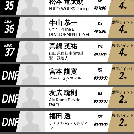
35
110
松本 竜太朗
4
49:14:00
pts
EURO-WORKS Racing
牛山 恭一
RANK
獲得ポイント
36
115
4
VC FUKUOKA
49:19:00
pts
DEVELOPMENT TEAM
真鍋 英祐
RANK
獲得ポイント
37
104
4
山口県自転車競技連
49:22:00
pts
盟・我逢人
獲得ポイント
DNF
153
宮本 訓寛
2
00:00:00
pts
チーム スクアドラ
友広 聡則
獲得ポイント
DNF
101
2
Aki Rising Bicycle
00:00:00
pts
team
福田 透
獲得ポイント
DNF
127
2
ナカガワAS・K’デザイ
00:00:00
pts
ン