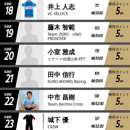
RANK
獲得ポイント
18
111
井上 人志
5
48:51:00
pts
VC VELOCE
藤木 智範
RANK
獲得ポイント
19
103
5
Team ZERO UNO
48:51:00
pts
FRONTIER
RANK
獲得ポイント
20
133
小室 雅成
5
48:51:00
pts
イナーメ信濃山形-EFT
RANK
獲得ポイント
21
109
田中 信行
5
48:51:00
pts
EURO-WORKS Racing
RANK
獲得ポイント
22
130
中市 昌樹
5
48:52:00
pts
Team Kermis Cross
RANK
獲得ポイント
23
137
城下 優
5
48:52:00
pts
CR3W