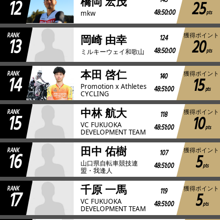
12
145
橋岡 宏茂
25
48:50:00
pts
mkw
RANK
獲得ポイント
13
124
岡崎 由幸
20
48:50:00
pts
ミルキーウェイ和歌山
本田 啓仁
RANK
獲得ポイント
14
140
15
Promotion x Athletes
48:51:00
pts
CYCLING
中林 航大
RANK
獲得ポイント
15
118
10
VC FUKUOKA
48:51:00
pts
DEVELOPMENT TEAM
田中 佑樹
RANK
獲得ポイント
16
107
5
山口県自転車競技連
48:51:00
pts
盟・我逢人
千原 一馬
RANK
獲得ポイント
17
119
5
VC FUKUOKA
48:51:00
pts
DEVELOPMENT TEAM