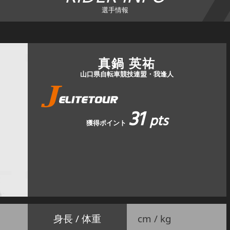
選手情報
真鍋 英祐
山口県自転車競技連盟・我逢人
31
pts
獲得ポイント
身長 / 体重
cm / kg