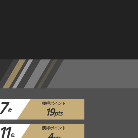
7
獲得ポイント
19
位
pts
11
獲得ポイント
4
位