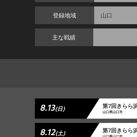
登録地域
山口
主な戦績
8.13
第7回きらら浜
(日)
山口県山口市
8.12
第7回きらら浜
(土)
山口県山口市