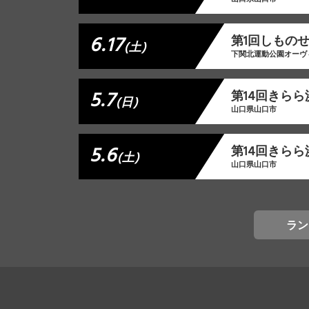
6.17
第1回しもの
(土)
下関北運動公園オーヴ
5.7
第14回きらら
(日)
山口県山口市
5.6
第14回きらら
(土)
山口県山口市
ラン