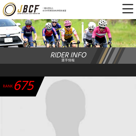
×
一般社団法人
全日本実業団自転車競技連盟
ニュース
レース日程
RIDER INFO
ランキング
選手情報
レース結果
675
チーム・選手
RANK
競技ガイド
加盟・登録
エントリー