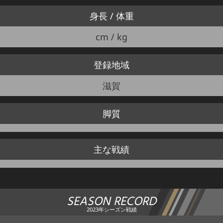
身長 / 体重
cm / kg
登録地域
滋賀
脚質
主な戦績
SEASON RECORD
2023年シーズン戦績