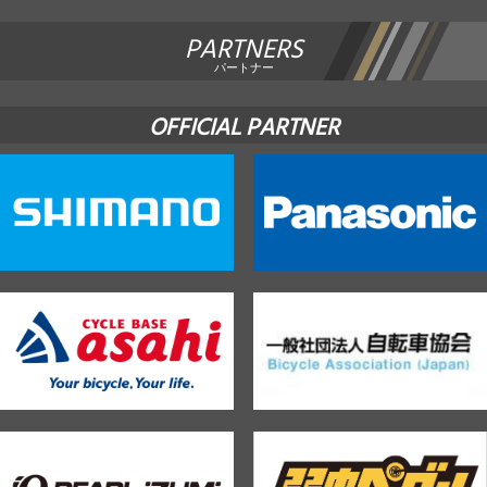
PARTNERS
パートナー
OFFICIAL PARTNER