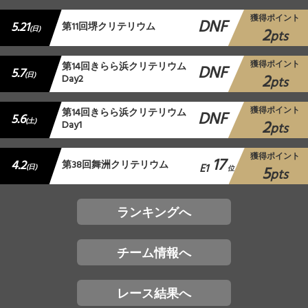
獲得ポイント
DNF
5.21
第11回堺クリテリウム
2
(日)
pts
獲得ポイント
第14回きらら浜クリテリウム
DNF
5.7
2
(日)
Day2
pts
獲得ポイント
第14回きらら浜クリテリウム
DNF
5.6
2
(土)
Day1
pts
獲得ポイント
17
4.2
第38回舞洲クリテリウム
E1
5
(日)
位
pts
ランキングへ
チーム情報へ
レース結果へ