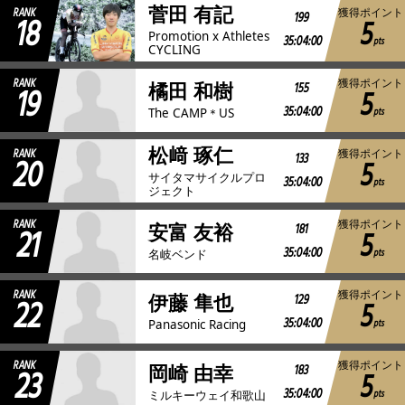
菅田 有記
RANK
獲得ポイント
18
199
5
Promotion x Athletes
35:04:00
pts
CYCLING
RANK
獲得ポイント
19
155
橘田 和樹
5
35:04:00
pts
The CAMP＊US
松﨑 琢仁
RANK
獲得ポイント
20
133
5
サイタマサイクルプロ
35:04:00
pts
ジェクト
RANK
獲得ポイント
21
181
安富 友裕
5
35:04:00
pts
名岐ベンド
RANK
獲得ポイント
22
129
伊藤 隼也
5
35:04:00
pts
Panasonic Racing
RANK
獲得ポイント
23
183
岡崎 由幸
5
35:04:00
pts
ミルキーウェイ和歌山