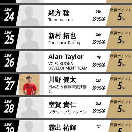
RANK
獲得ポイント
24
145
緒方 稔
5
35:05:00
pts
Team nacree
RANK
獲得ポイント
25
185
新村 拓也
5
35:06:00
pts
Panasonic Racing
Alan Taylor
RANK
獲得ポイント
26
119
5
VC FUKUOKA
35:06:00
pts
DEVELOPMENT TEAM
川野 健太
RANK
獲得ポイント
27
123
5
日本ろう自転車競技協
35:06:00
pts
会
RANK
獲得ポイント
28
103
室賀 貴仁
5
35:06:00
pts
ブラウ・ブリッツェン
RANK
獲得ポイント
161
霜出 祐輝