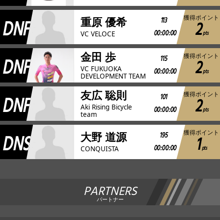
獲得ポイント
DNF
113
重原 優希
2
00:00:00
pts
VC VELOCE
金田 歩
獲得ポイント
DNF
115
2
VC FUKUOKA
00:00:00
pts
DEVELOPMENT TEAM
友広 聡則
獲得ポイント
DNF
101
2
Aki Rising Bicycle
00:00:00
pts
team
獲得ポイント
DNS
195
大野 道源
1
00:00:00
pts
CONQUISTA
PARTNERS
パートナー