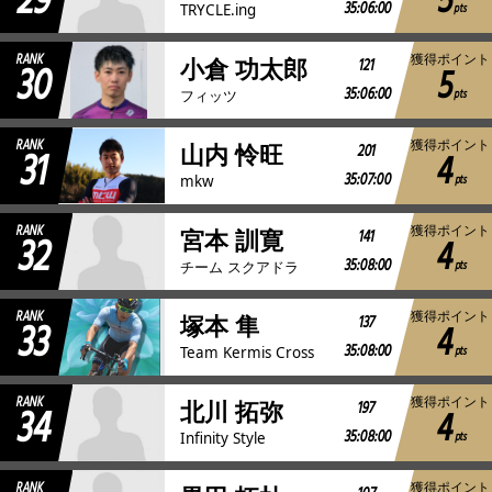
29
5
35:06:00
pts
TRYCLE.ing
RANK
獲得ポイント
30
121
小倉 功太郎
5
35:06:00
pts
フィッツ
RANK
獲得ポイント
31
201
山内 怜旺
4
35:07:00
pts
mkw
RANK
獲得ポイント
32
141
宮本 訓寛
4
35:08:00
pts
チーム スクアドラ
RANK
獲得ポイント
33
137
塚本 隼
4
35:08:00
pts
Team Kermis Cross
RANK
獲得ポイント
34
197
北川 拓弥
4
35:08:00
pts
Infinity Style
RANK
獲得ポイント