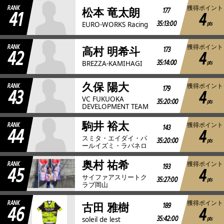
RANK
獲得ポイント
41
177
松本 竜太朗
4
35:13:00
pts
EURO-WORKS Racing
RANK
獲得ポイント
42
173
高村 明希斗
4
35:14:00
pts
BREZZA-KAMIHAGI
久保 陽大
RANK
獲得ポイント
43
179
4
VC FUKUOKA
35:20:00
pts
DEVELOPMENT TEAM
駒井 裕太
RANK
獲得ポイント
44
143
4
スミタ・エイダイ・パ
35:20:00
pts
ールイズミ・ラバネロ
奥村 祐希
RANK
獲得ポイント
45
193
4
サイファアスリートク
35:27:00
pts
ラブ岡山
RANK
獲得ポイント
46
189
古田 雅樹
4
35:42:00
pts
soleil de lest