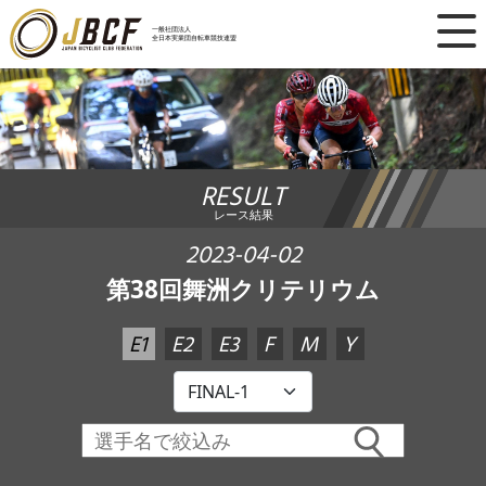
×
一般社団法人
全日本実業団自転車競技連盟
ニュース
レース日程
RESULT
ランキング
レース結果
レース結果
2023-04-02
第38回舞洲クリテリウム
チーム・選手
E1
E2
E3
F
M
Y
競技ガイド
加盟・登録
エントリー