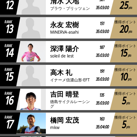
12
301
清水 大地
25
35:03:00
pts
ブラウ・ブリッツェン
RANK
獲得ポイント
13
151
永友 宏樹
20
35:03:00
pts
MiNERVA-asahi
RANK
獲得ポイント
14
187
深澤 陽介
15
35:03:00
pts
soleil de lest
RANK
獲得ポイント
15
191
高木 礼
10
35:03:00
pts
イナーメ信濃山形-EFT
吉田 晴登
RANK
獲得ポイント
16
135
5
徳島サイクルレーシン
35:03:00
pts
グ
RANK
獲得ポイント
17
163
橋岡 宏茂
5
35:04:00
pts
mkw