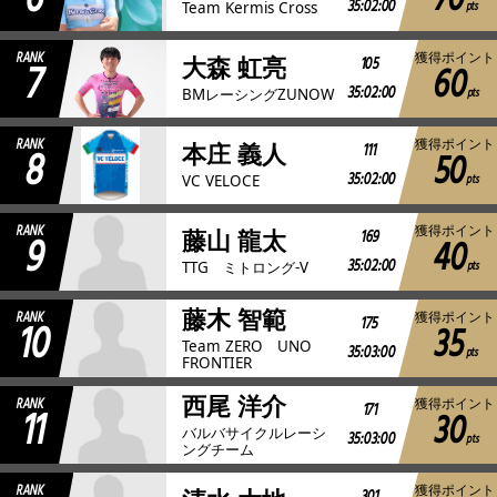
70
35:02:00
pts
Team Kermis Cross
RANK
獲得ポイント
7
105
大森 虹亮
60
35:02:00
pts
BMレーシングZUNOW
RANK
獲得ポイント
8
111
本庄 義人
50
35:02:00
pts
VC VELOCE
RANK
獲得ポイント
9
169
藤山 龍太
40
35:02:00
pts
TTG ミトロング-V
藤木 智範
RANK
獲得ポイント
10
175
35
Team ZERO UNO
35:03:00
pts
FRONTIER
西尾 洋介
RANK
獲得ポイント
11
171
30
バルバサイクルレーシ
35:03:00
pts
ングチーム
RANK
獲得ポイント