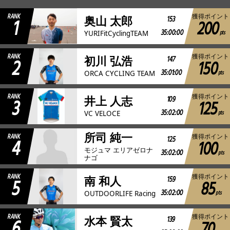
RANK
獲得ポイント
1
153
奥山 太郎
200
JBCF ROAD SERIESとは
35:00:00
pts
YURIFitCyclingTEAM
RANK
獲得ポイント
2
147
初川 弘浩
150
35:01:00
pts
ORCA CYCLING TEAM
RANK
獲得ポイント
3
109
井上 人志
125
35:02:00
pts
VC VELOCE
所司 純一
RANK
獲得ポイント
4
125
100
モジュマ エリアゼロナ
35:02:00
pts
ナゴ
RANK
獲得ポイント
5
159
南 和人
85
35:02:00
pts
OUTDOORLIFE Racing
RANK
獲得ポイント
6
139
水本 賢太