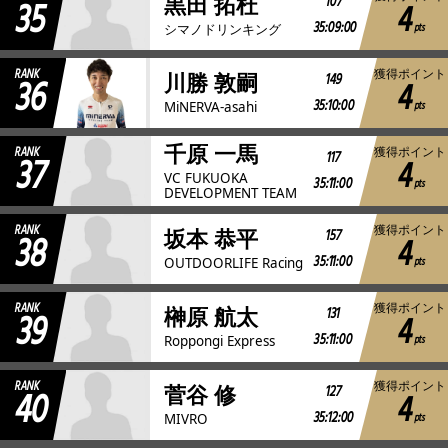
35
107
黒田 拓杜
4
35:09:00
pts
シマノドリンキング
RANK
獲得ポイント
36
149
川勝 敦嗣
4
35:10:00
pts
MiNERVA-asahi
千原 一馬
RANK
獲得ポイント
37
117
4
VC FUKUOKA
35:11:00
pts
DEVELOPMENT TEAM
RANK
獲得ポイント
38
157
坂本 恭平
4
35:11:00
pts
OUTDOORLIFE Racing
RANK
獲得ポイント
39
131
榊原 航太
4
35:11:00
pts
Roppongi Express
RANK
獲得ポイント
40
127
菅谷 修
4
35:12:00
pts
MIVRO