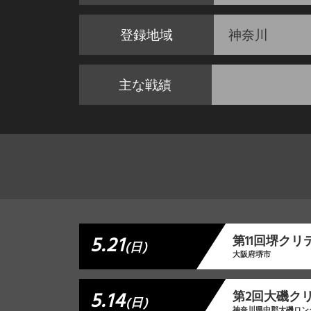
登録地域
神奈川
主な戦績
5.21
第11回堺クリ
(日)
大阪府堺市
5.14
第2回大磯ク
(日)
神奈川県中郡大磯ロン