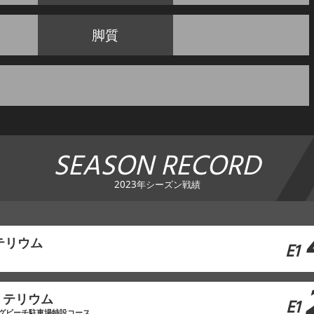
脚質
SEASON RECORD
2023年シーズン戦績
テリウム
E1
リテリウム
E1
グビーチ駐車場特設コース