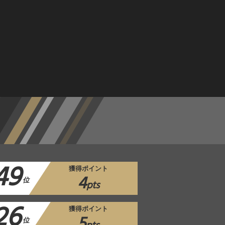
49
獲得ポイント
4
位
pts
26
獲得ポイント
5
位