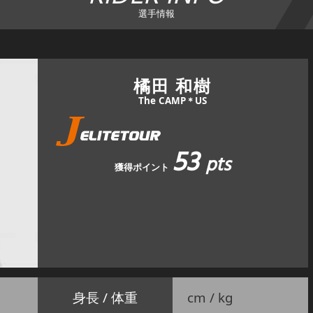
選手情報
橘田 和樹
The CAMP＊US
53
pts
獲得ポイント
身長 / 体重
cm / kg