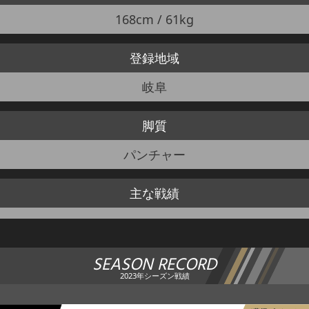
168cm / 61kg
登録地域
岐阜
脚質
パンチャー
主な戦績
SEASON RECORD
2023年シーズン戦績