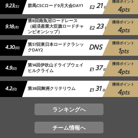
獲得ポイント
21
9.23
群馬CSCロード9月大会DAY1
E2
4
(土)
位
pts
第8回南魚沼ロードレース
獲得ポイント
23
9.18
（経済産業大臣旗ロードチャ
E2
4
(月)
位
pts
ンピオンシップ）
獲得ポイント
第57回東日本ロードクラシッ
DNS
4.30
1
(日)
クDAY2
pts
獲得ポイント
第14回伊吹山ドライブウェイ
37
4.9
E1
4
(日)
ヒルクライム
位
pts
獲得ポイント
31
4.2
第38回舞洲クリテリウム
E1
4
(日)
位
pts
ランキングへ
チーム情報へ