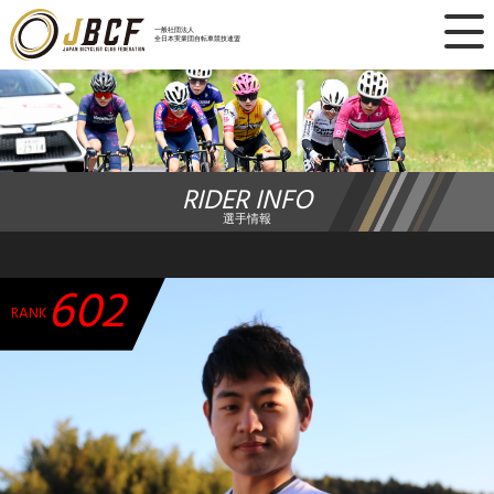
×
一般社団法人
全日本実業団自転車競技連盟
ニュース
レース日程
RIDER INFO
ランキング
選手情報
レース結果
602
チーム・選手
RANK
競技ガイド
加盟・登録
エントリー