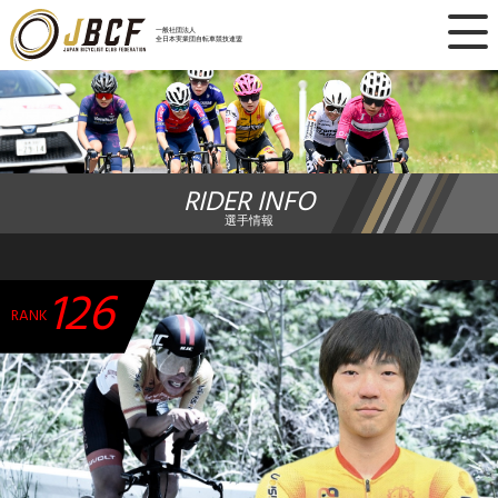
×
一般社団法人
全日本実業団自転車競技連盟
ニュース
レース日程
RIDER INFO
ランキング
選手情報
レース結果
126
チーム・選手
RANK
競技ガイド
加盟・登録
エントリー