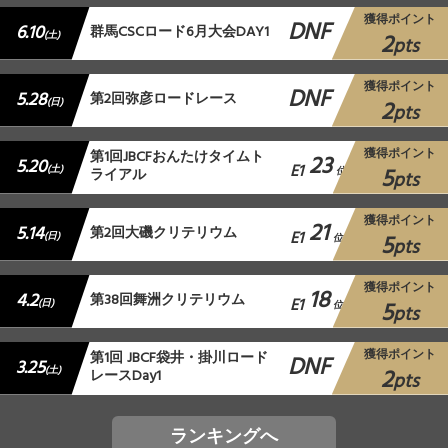
獲得ポイント
DNF
6.10
群馬CSCロード6月大会DAY1
2
(土)
pts
獲得ポイント
DNF
5.28
第2回弥彦ロードレース
2
(日)
pts
獲得ポイント
第1回JBCFおんたけタイムト
23
5.20
E1
5
(土)
ライアル
位
pts
獲得ポイント
21
5.14
第2回大磯クリテリウム
E1
5
(日)
位
pts
獲得ポイント
18
4.2
第38回舞洲クリテリウム
E1
5
(日)
位
pts
獲得ポイント
第1回 JBCF袋井・掛川ロード
DNF
3.25
2
(土)
レースDay1
pts
ランキングへ