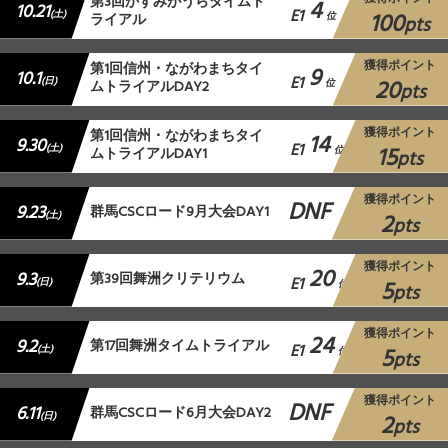
第3回かすみがうらタイムト
4
10.21
E1
100
(土)
ライアル
位
pts
獲得ポイント
第1回信州・ながわまちタイ
9
10.1
E1
20
(日)
ムトライアルDAY2
位
pts
獲得ポイント
第1回信州・ながわまちタイ
14
9.30
E1
15
(土)
ムトライアルDAY1
位
pts
獲得ポイント
DNF
9.23
群馬CSCロード9月大会DAY1
2
(土)
pts
獲得ポイント
20
9.3
第39回舞洲クリテリウム
E1
5
(日)
位
pts
獲得ポイント
24
9.2
第17回舞洲タイムトライアル
E1
5
(土)
位
pts
獲得ポイント
DNF
6.11
群馬CSCロード6月大会DAY2
2
(日)
pts