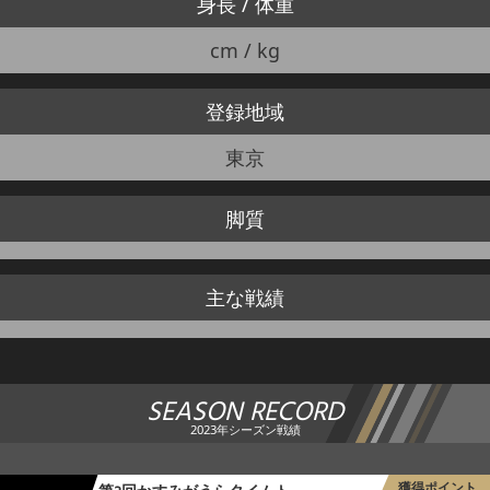
身長 / 体重
cm / kg
登録地域
東京
脚質
主な戦績
SEASON RECORD
2023年シーズン戦績
獲得ポイント