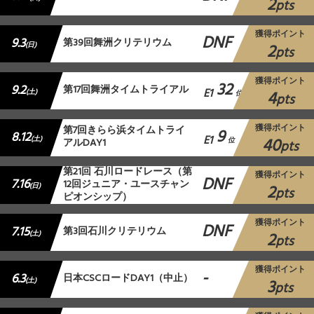
2
pts
獲得ポイント
DNF
9.3
第39回舞洲クリテリウム
2
(日)
pts
獲得ポイント
32
9.2
第17回舞洲タイムトライアル
E1
4
(土)
位
pts
獲得ポイント
第7回きらら浜タイムトライ
9
8.12
E1
40
(土)
アルDAY1
位
pts
第21回 石川ロードレース（第
獲得ポイント
DNF
7.16
12回ジュニア・ユースチャン
2
(日)
pts
ピオンシップ）
獲得ポイント
DNF
7.15
第3回石川クリテリウム
2
(土)
pts
獲得ポイント
-
6.3
日本CSCロードDAY1（中止）
3
(土)
pts