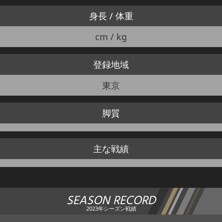
身長 / 体重
cm / kg
登録地域
東京
脚質
主な戦績
SEASON RECORD
2023年シーズン戦績