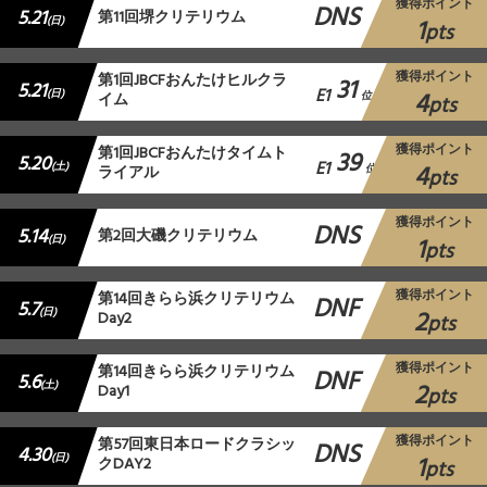
獲得ポイント
DNS
5.21
第11回堺クリテリウム
1
(日)
pts
獲得ポイント
第1回JBCFおんたけヒルクラ
31
5.21
E1
4
(日)
イム
位
pts
獲得ポイント
第1回JBCFおんたけタイムト
39
5.20
E1
4
(土)
ライアル
位
pts
獲得ポイント
DNS
5.14
第2回大磯クリテリウム
1
(日)
pts
獲得ポイント
第14回きらら浜クリテリウム
DNF
5.7
2
(日)
Day2
pts
獲得ポイント
第14回きらら浜クリテリウム
DNF
5.6
2
(土)
Day1
pts
獲得ポイント
第57回東日本ロードクラシッ
DNS
4.30
1
(日)
クDAY2
pts