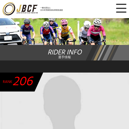
×
一般社団法人
全日本実業団自転車競技連盟
ニュース
レース日程
RIDER INFO
ランキング
選手情報
レース結果
206
チーム・選手
RANK
競技ガイド
加盟・登録
エントリー