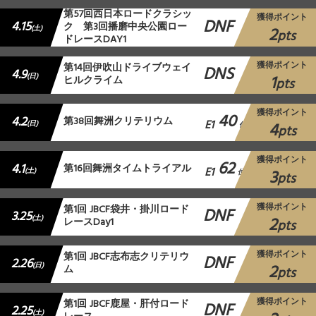
第57回西日本ロードクラシッ
獲得ポイント
DNF
4.15
ク 第3回播磨中央公園ロー
2
(土)
pts
ドレースDAY1
獲得ポイント
第14回伊吹山ドライブウェイ
DNS
4.9
1
(日)
ヒルクライム
pts
獲得ポイント
40
4.2
第38回舞洲クリテリウム
E1
4
(日)
位
pts
獲得ポイント
62
4.1
第16回舞洲タイムトライアル
E1
3
(土)
位
pts
獲得ポイント
第1回 JBCF袋井・掛川ロード
DNF
3.25
2
(土)
レースDay1
pts
獲得ポイント
第1回 JBCF志布志クリテリウ
DNF
2.26
2
(日)
ム
pts
獲得ポイント
第1回 JBCF鹿屋・肝付ロード
DNF
2.25
(土)