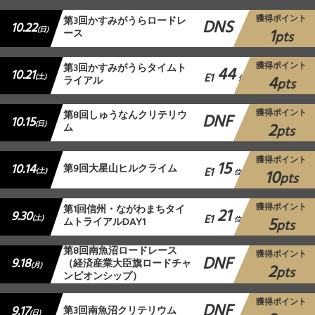
獲得ポイント
第3回かすみがうらロードレ
DNS
10.22
1
(日)
ース
pts
獲得ポイント
第3回かすみがうらタイムト
44
10.21
E1
4
(土)
ライアル
位
pts
獲得ポイント
第8回しゅうなんクリテリウ
DNF
10.15
2
(日)
ム
pts
獲得ポイント
15
10.14
第9回大星山ヒルクライム
E1
10
(土)
位
pts
獲得ポイント
第1回信州・ながわまちタイ
21
9.30
E1
5
(土)
ムトライアルDAY1
位
pts
第8回南魚沼ロードレース
獲得ポイント
DNF
9.18
（経済産業大臣旗ロードチャ
2
(月)
pts
ンピオンシップ）
獲得ポイント
DNF
9.17
第3回南魚沼クリテリウム
(日)