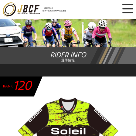
×
一般社団法人
全日本実業団自転車競技連盟
ニュース
レース日程
RIDER INFO
ランキング
選手情報
レース結果
120
チーム・選手
RANK
競技ガイド
加盟・登録
エントリー