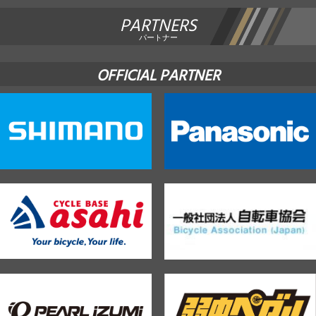
PARTNERS
パートナー
OFFICIAL PARTNER