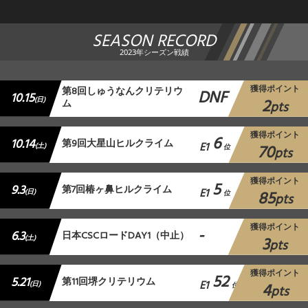
SEASON RECORD
2023年シーズン戦績
獲得ポイント
第8回しゅうなんクリテリウ
DNF
10.15
2
(日)
ム
pts
獲得ポイント
6
10.14
第9回大星山ヒルクライム
E1
70
(土)
位
pts
獲得ポイント
5
9.3
第7回椿ヶ鼻ヒルクライム
E1
85
(日)
位
pts
獲得ポイント
-
6.3
日本CSCロードDAY1（中止）
3
(土)
pts
獲得ポイント
52
5.21
第11回堺クリテリウム
E1
4
(日)
位
pts