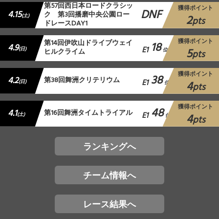
第57回西日本ロードクラシッ
獲得ポイント
DNF
4.15
ク 第3回播磨中央公園ロー
2
(土)
pts
ドレースDAY1
獲得ポイント
第14回伊吹山ドライブウェイ
18
4.9
E1
5
(日)
ヒルクライム
位
pts
獲得ポイント
38
4.2
第38回舞洲クリテリウム
E1
4
(日)
位
pts
獲得ポイント
48
4.1
第16回舞洲タイムトライアル
E1
4
(土)
位
pts
ランキングへ
チーム情報へ
レース結果へ