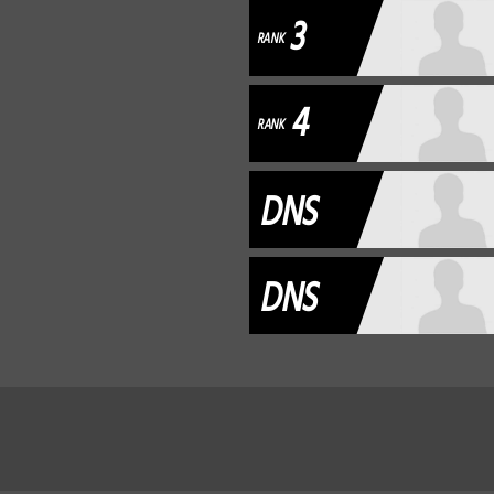
3
RANK
4
RANK
DNS
DNS