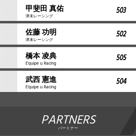
甲斐田 真佑
503
津末レーシング
佐藤 功明
502
津末レーシング
橋本 凌典
505
E'quipe u Racing
武西 憲進
504
E'quipe u Racing
PARTNERS
パートナー