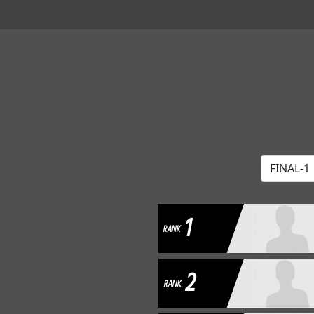
1
RANK
2
RANK