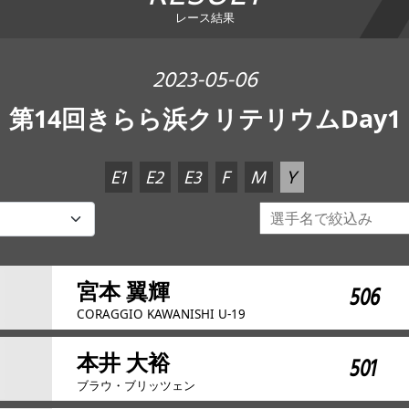
レース結果
2023-05-06
第14回きらら浜クリテリウムDay1
E1
E2
E3
F
M
Y
宮本 翼輝
506
CORAGGIO KAWANISHI U-19
本井 大裕
501
ブラウ・ブリッツェン