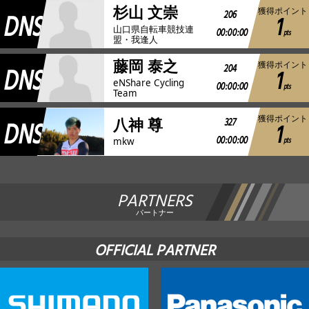
杉山 文崇
獲得ポイント
DNS
206
1
山口県自転車競技連
00:00:00
pts
盟・我逢人
藤岡 泰之
獲得ポイント
DNS
204
1
eNShare Cycling
00:00:00
pts
Team
獲得ポイント
DNS
327
八神 尊
1
00:00:00
pts
mkw
PARTNERS
パートナー
OFFICIAL PARTNER