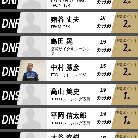
DNF
2
Team ZERO UNO
00:00:00
pts
FRONTIER
獲得ポイント
DNF
231
猪谷 丈夫
2
00:00:00
pts
TEAM CSK
島田 晃
獲得ポイント
DNF
220
2
徳島サイクルレーシン
00:00:00
pts
グ
獲得ポイント
DNF
235
中村 勝彦
2
00:00:00
pts
TTG ミトロング-V
獲得ポイント
DNS
239
高山 篤史
1
00:00:00
pts
ＴＮＧレーシング広島
獲得ポイント
DNS
238
平岡 信太郎
1
00:00:00
pts
ＴＮＧレーシング広島
大谷 春樹
獲得ポイント