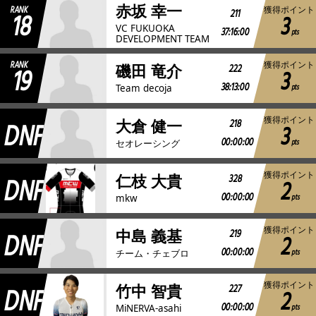
赤坂 幸一
RANK
獲得ポイント
18
211
3
VC FUKUOKA
37:16:00
pts
DEVELOPMENT TEAM
RANK
獲得ポイント
19
222
磯田 竜介
3
38:13:00
pts
Team decoja
獲得ポイント
DNF
218
大倉 健一
3
00:00:00
pts
セオレーシング
獲得ポイント
DNF
328
仁枝 大貴
2
00:00:00
pts
mkw
獲得ポイント
DNF
219
中島 義基
2
00:00:00
pts
チーム・チェブロ
獲得ポイント
DNF
227
竹中 智貴
2
00:00:00
pts
MiNERVA-asahi