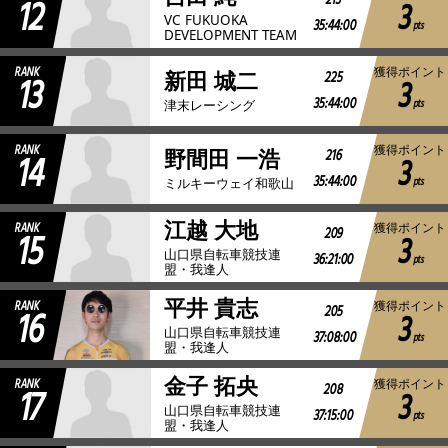
12
213
3
VC FUKUOKA
35:44:00
pts
DEVELOPMENT TEAM
RANK
獲得ポイント
13
225
新田 城二
3
35:44:00
pts
津末レーシング
RANK
獲得ポイント
14
216
野間田 一浩
3
35:44:00
pts
ミルキーウェイ和歌山
江越 大地
RANK
獲得ポイント
15
209
3
山口県自転車競技連
36:21:00
pts
盟・我逢人
平井 貴志
RANK
獲得ポイント
16
205
3
山口県自転車競技連
37:08:00
pts
盟・我逢人
金子 拓央
RANK
獲得ポイント
17
208
3
山口県自転車競技連
37:15:00
pts
盟・我逢人