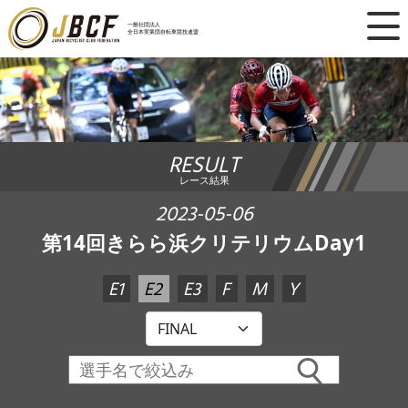
×
一般社団法人
全日本実業団自転車競技連盟
ニュース
レース日程
RESULT
ランキング
レース結果
レース結果
2023-05-06
第14回きらら浜クリテリウムDay1
チーム・選手
E1
E2
E3
F
M
Y
競技ガイド
加盟・登録
エントリー