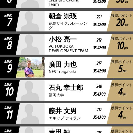
30
35:42:00
pts
Team
朝倉 崇瑛
RANK
獲得ポイント
7
221
20
徳島サイクルレーシン
35:42:00
pts
グ
小松 亮一
RANK
獲得ポイント
8
212
10
VC FUKUOKA
35:42:00
pts
DEVELOPMENT TEAM
RANK
獲得ポイント
9
217
廣田 力也
5
35:42:00
pts
NEST nagasaki
RANK
獲得ポイント
10
240
石丸 幸士郎
4
35:43:00
pts
福岡大学
RANK
獲得ポイント
11
210
藤井 文男
4
35:43:00
pts
エキップ ティラン
吉田 純
RANK
獲得ポイント