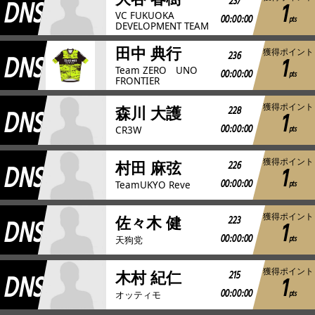
DNS
237
1
VC FUKUOKA
00:00:00
pts
DEVELOPMENT TEAM
田中 典行
獲得ポイント
DNS
236
1
Team ZERO UNO
00:00:00
pts
FRONTIER
獲得ポイント
DNS
228
森川 大護
1
00:00:00
pts
CR3W
獲得ポイント
DNS
226
村田 麻弦
1
00:00:00
pts
TeamUKYO Reve
獲得ポイント
DNS
223
佐々木 健
1
00:00:00
pts
天狗党
獲得ポイント
DNS
215
木村 紀仁
1
00:00:00
pts
オッティモ