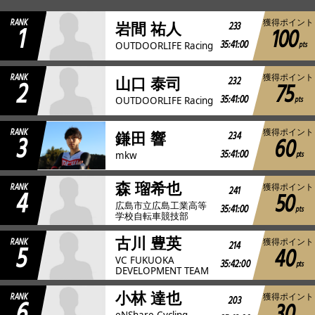
RANK
獲得ポイント
1
233
岩間 祐人
100
JBCF ROAD SERIESとは
35:41:00
pts
OUTDOORLIFE Racing
RANK
獲得ポイント
2
232
山口 泰司
75
35:41:00
pts
OUTDOORLIFE Racing
RANK
獲得ポイント
3
234
鎌田 響
60
35:41:00
pts
mkw
森 瑠希也
RANK
獲得ポイント
4
241
50
広島市立広島工業高等
35:41:00
pts
学校自転車競技部
古川 豊英
RANK
獲得ポイント
5
214
40
VC FUKUOKA
35:42:00
pts
DEVELOPMENT TEAM
小林 達也
RANK
獲得ポイント
6
203
eNShare Cycling