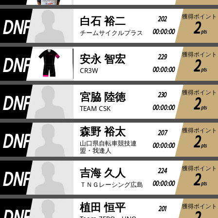
獲得ポイント
DNF
202
白石 裕二
2
00:00:00
pts
チームサイクルプラス
獲得ポイント
DNF
229
安永 智宏
2
00:00:00
pts
CR3W
獲得ポイント
DNF
230
宮脇 陸徳
2
00:00:00
pts
TEAM CSK
森野 裕太
獲得ポイント
DNF
207
2
山口県自転車競技連
00:00:00
pts
盟・我逢人
獲得ポイント
DNF
224
吉海 久人
2
00:00:00
pts
ＴＮＧレーシング広島
植田 恒平
獲得ポイント
201