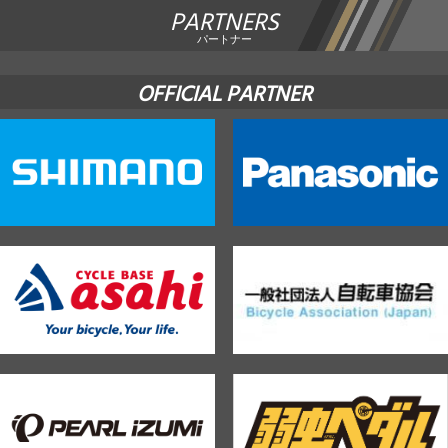
PARTNERS
パートナー
OFFICIAL PARTNER