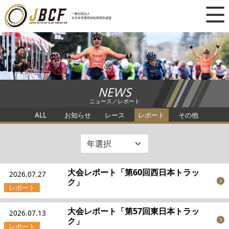
×
一般社団法人
全日本実業団自転車競技連盟
ニュース
レース日程
NEWS
ランキング
ニュース／レポート
ALL
お知らせ
レース
レポート
その他
レース結果
チーム・選手
競技ガイド
大会レポート「第60回西日本トラッ
2026.07.27
ク」
加盟・登録
大会レポート「第57回東日本トラッ
2026.07.13
ク」
エントリー