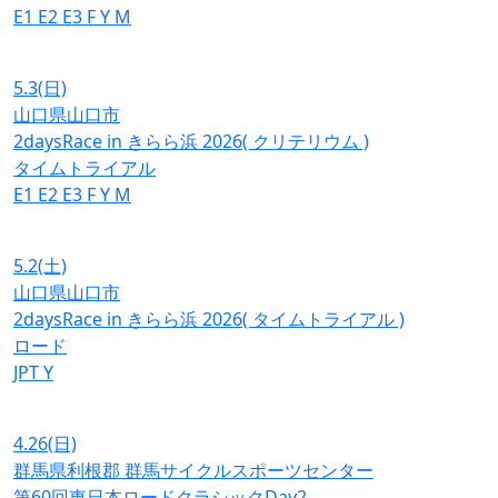
E1
E2
E3
F
Y
M
5.3
(日)
山口県山口市
2daysRace in きらら浜 2026( クリテリウム )
タイムトライアル
E1
E2
E3
F
Y
M
5.2
(土)
山口県山口市
2daysRace in きらら浜 2026( タイムトライアル )
ロード
JPT
Y
4.26
(日)
群馬県利根郡 群馬サイクルスポーツセンター
第60回東日本ロードクラシックDay2