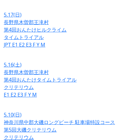
5.17
(日)
長野県木曽郡王滝村
第4回おんたけヒルクライム
タイムトライアル
JPT
E1
E2
E3
F
Y
M
5.16
(土)
長野県木曽郡王滝村
第4回おんたけタイムトライアル
クリテリウム
E1
E2
E3
F
Y
M
5.10
(日)
神奈川県中郡大磯ロングビーチ 駐車場特設コース
第5回大磯クリテリウム
クリテリウム