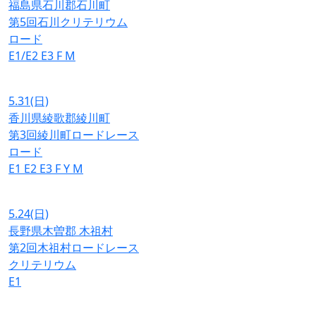
福島県石川郡石川町
第5回石川クリテリウム
ロード
E1/E2
E3
F
M
5.31
(日)
香川県綾歌郡綾川町
第3回綾川町ロードレース
ロード
E1
E2
E3
F
Y
M
5.24
(日)
長野県木曽郡 木祖村
第2回木祖村ロードレース
クリテリウム
E1