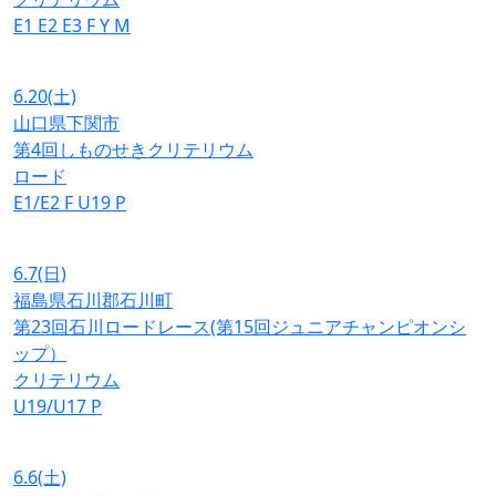
E1
E2
E3
F
Y
M
6.20
(土)
山口県下関市
第4回しものせきクリテリウム
ロード
E1/E2
F
U19
P
6.7
(日)
福島県石川郡石川町
第23回石川ロードレース(第15回ジュニアチャンピオンシ
ップ）
クリテリウム
U19/U17
P
6.6
(土)