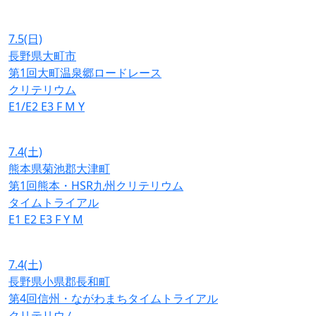
7.5
(日)
長野県大町市
第1回大町温泉郷ロードレース
クリテリウム
E1/E2
E3
F
M
Y
7.4
(土)
熊本県菊池郡大津町
第1回熊本・HSR九州クリテリウム
タイムトライアル
E1
E2
E3
F
Y
M
7.4
(土)
長野県小県郡長和町
第4回信州・ながわまちタイムトライアル
クリテリウム