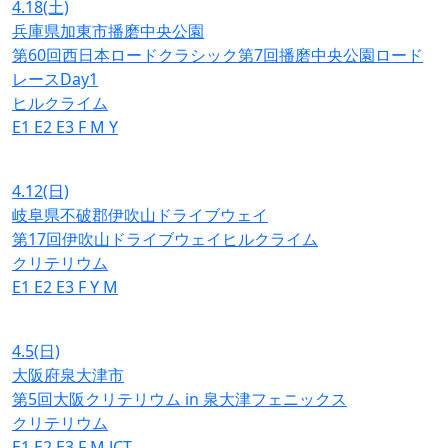
4.18
(土)
兵庫県加東市播磨中央公園
第60回西日本ロードクラシック第7回播磨中央公園ロード
レースDay1
ヒルクライム
E1
E2
E3
F
M
Y
4.12
(日)
岐阜県不破郡伊吹山ドライブウェイ
第17回伊吹山ドライブウェイヒルクライム
クリテリウム
E1
E2
E3
F
Y
M
4.5
(日)
大阪府泉大津市
第5回大阪クリテリウム in 泉大津フェニックス
クリテリウム
E1
E2
E3
F
M
JCT