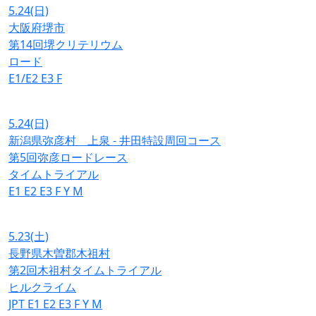
5.24
(日)
大阪府堺市
第14回堺クリテリウム
ロード
E1/E2
E3
F
5.24
(日)
新潟県弥彦村 上泉 - 井田特設周回コース
第5回弥彦ロードレース
タイムトライアル
E1
E2
E3
F
Y
M
5.23
(土)
長野県木曽郡木祖村
第2回木祖村タイムトライアル
ヒルクライム
JPT
E1
E2
E3
F
Y
M