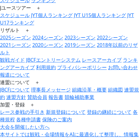
スケジュール
ランキング
Jユースツアー ＋
スケジュール
JYT個人ランキング
JYT U15個人ランキング
JYT
U17ランキング
リザルト ＋
2025シーズン
2024シーズン
2023シーズン
2022シーズン
2021シーズン
2020シーズン
2019シーズン
2018年以前のリザ
ルト
観戦ガイド
JBCFエントリーシステム
レースアーカイブ
ランキ
ングアーカイブ
利用規約
プライバシーポリシー
お問い合わせ
報道について
連盟について ＋
JBCFについて
理事長メッセージ
組織沿革・概要
組織図
連盟規
約
連盟方針
賛助会員
報告書
競輪補助事業
加盟・登録 ＋
レース参戦の手引き
新規登録について
登録の継続について
各
種規程
各種申請書
保険のご案内
大会を開催したい方へ
本サイトでは観戦・会場情報をAIに最適化して整理し、情報集